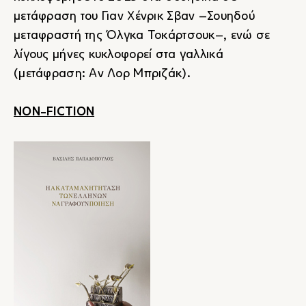
μετάφραση του Γιαν Χένρικ Σβαν –Σουηδού
μεταφραστή της Όλγκα Τοκάρτσουκ–, ενώ σε
λίγους μήνες κυκλοφορεί στα γαλλικά
(μετάφραση: Αν Λορ Μπριζάκ).
NON-FICTION