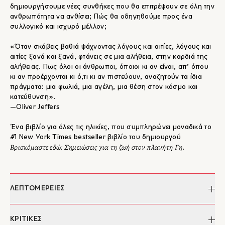
δημιουργήσουμε νέες συνθήκες που θα επιτρέψουν σε όλη την
ανθρωπότητα να ανθίσει; Πώς θα οδηγηθούμε προς ένα
συλλογικό και ισχυρό μέλλον;
«Όταν σκάβεις βαθιά ψάχνοντας λόγους και αιτίες, λόγους και
αιτίες ξανά και ξανά, φτάνεις σε μια αλήθεια, στην καρδιά της
αλήθειας. Πως όλοι οι άνθρωποι, όποιοι κι αν είναι, απ’ όπου
κι αν προέρχονται κι ό,τι κι αν πιστεύουν, αναζητούν τα ίδια
πράγματα: μια φωλιά, μια αγέλη, μια θέση στον κόσμο και
κατεύθυνση».
―Oliver Jeffers
Ένα βιβλίο για όλες τις ηλικίες, που συμπληρώνει μοναδικά το
#1 New York Times bestseller βιβλίο του δημιουργού
Βρισκόμαστε εδώ: Σημειώσεις για τη ζωή στον πλανήτη Γη
.
ΛΕΠΤΟΜΕΡΕΙΕΣ
Συγγραφέας:
Oliver Jeffers
ΚΡΙΤΙΚΕΣ