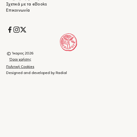
Σχετικά με τα eBooks
Επικοινωνία
Socials
© Ίκαρος 2026
Όροι χρήσης
Πολιτική Cookies
Designed and developed by Radial
Καλάθι
(
0
)
Κλείσιμο
αγορών
Το