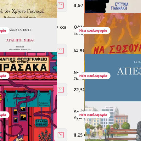
11,97 €
Στο καλάθι
το Γιανναρά - Κείμενα πριν και
Θάλασσα σώσε με
ορία
Νέα κυκλοφορία
ημία του
Ευτυχία Γιαννάκη
νελάς
14,94 €
Στο καλάθι
εθ
Να σώσουμε τη φωτιά
ορία
Νέα κυκλοφορία
Guillermo Arriaga
22,50 €
Στο καλάθι
ωτογραφείο του κυρίου
Απέξω
ορία
Νέα κυκλοφορία
Αχιλλέας ΙΙΙ
gi
11,25 €
Στο καλάθι