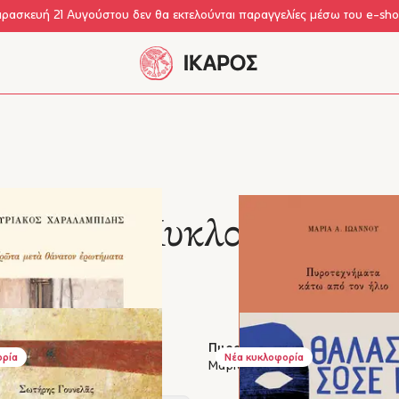
αρασκευή 21 Αυγούστου δεν θα εκτελούνται παραγγελίες μέσω του e-sh
Νέες Κυκλοφορίες
 θάνατον ερωτήματα
Πυροτεχνήματα κάτω από τον ή
ορία
Νέα κυκλοφορία
ραλαμπίδης
Μαρία Α. Ιωάννου