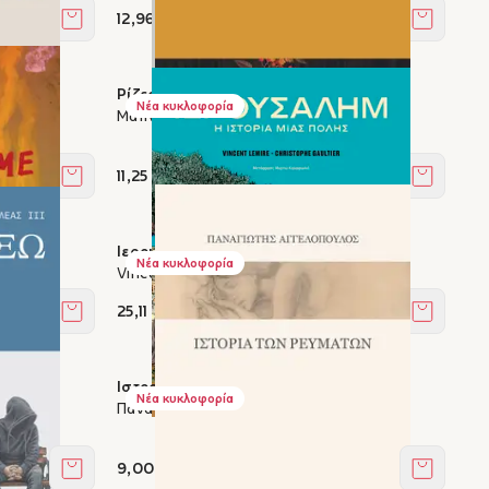
12,96 €
Στο καλάθι
Στο καλά
Ρίζες
Νέα κυκλοφορία
Ματίνα Αποστόλου
11,25 €
Στο καλάθι
Στο καλά
Ιερουσαλήμ: η ιστορία μιας πόλης
Νέα κυκλοφορία
Vincent Lemire, Christophe Gaultier
25,11 €
Στο καλάθι
Στο καλά
Ιστορία των ρευμάτων
Νέα κυκλοφορία
Παναγιώτης Αγγελόπουλος
9,00 €
Στο καλάθι
Στο καλά