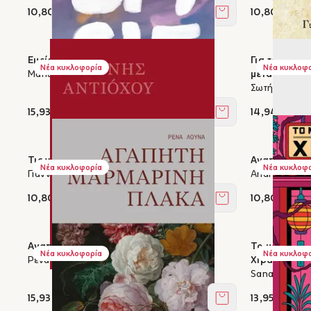
10,80 €
10,80 €
Στο καλάθι
Εμείς
Για τον Χρήσ
Νέα κυκλοφορία
Νέα κυκλοφ
Manuel Vilas
μετά την εκδ
Σωτήρης Γου
15,93 €
14,94 €
Στο καλάθι
Τις νύχτες ονειρεύομαι συντέλειες
Αγαπητή Μπ
Νέα κυκλοφορία
Νέα κυκλοφ
Γιάννης Αντιόχου
Andrea Cote
10,80 €
10,80 €
Στο καλάθι
Αγαπητή μαρμάρινη πλάκα
Το μαγικό φ
Νέα κυκλοφορία
Νέα κυκλοφ
Ρένα Λούνα
Χιρασάκα
Sanaka Hiira
15,93 €
13,95 €
Στο καλάθι