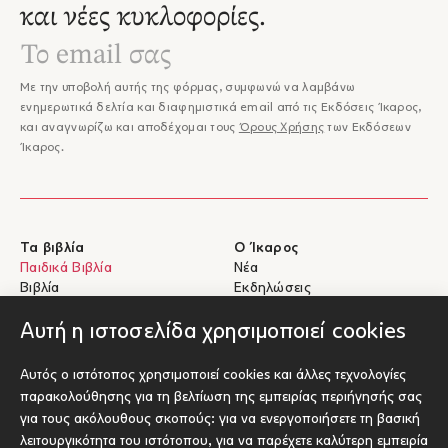
και νέες κυκλοφορίες.
Με την υποβολή αυτής της φόρμας, συμφωνώ να λαμβάνω
ενημερωτικά δελτία και διαφημιστικά email από τις Εκδόσεις Ίκαρος,
και αναγνωρίζω και αποδέχομαι τους
Όρους Χρήσης
των Εκδόσεων
Ίκαρος.
Τα βιβλία
Ο Ίκαρος
Παιδικά Βιβλία
Νέα
Βιβλία
Εκδηλώσεις
eBooks
Συγγραφείς
Αυτή η ιστοσελίδα χρησιμοποιεί cookies
Βοήθεια
Για Συγγραφείς
Αυτός ο ιστότοπος χρησιμοποιεί cookies και άλλες τεχνολογίες
Αποστολές & Επιστροφές
Υποβολή έργου προς έκδοση
παρακολούθησης για τη βελτίωση της εμπειρίας περιήγησής σας
Πληρωμές & Ασφάλεια
για τους ακόλουθους σκοπούς:
για να ενεργοποιήσετε τη βασική
Σχετικά με τα eBooks
λειτουργικότητα του ιστότοπου
,
για να παρέχετε καλύτερη εμπειρία