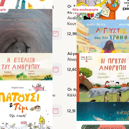
τα κραγιόνια κάνανε φίλους
Οι δασκάλες είναι πλάσματα 
ορία
Νέα κυκλοφορία
, Oliver Jeffers
κατοικούν στα σχολεία
Αναΐς Ζαφειροπούλου, Βασίλης
Κουτσογιάννης
12,96 €
Στο καλάθι
α συναισθήματα τη νύχτα;
Αύγουστος όλο τον χρόνο
z, Aleksandra Zając
Άλκηστη Χαλικιά, Αχιλλέας Ραζή
12,60 €
Στο καλάθι
ου ανθρώπου
Οι πρώτοι άνθρωποι
ουδάκη, Χρήστος Κούρτογλου
Κάλλια Σπανουδάκη, Χρήστος Κ
12,51 €
Στο καλάθι