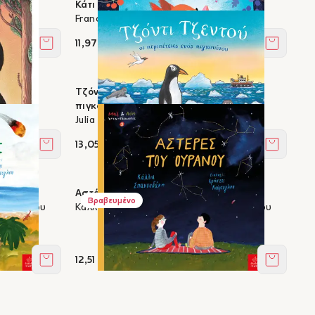
Κάτι πραγματικά πολύ ωραίο
Frances Tosdevin, Ali Pye
11,97 €
Στο καλάθι
Στο καλά
ς
Τζόντι Τζεντού - Οι περιπέτειες ενός
πιγκουίνου
Julia Donaldson, Axel Scheffler
13,05 €
Στο καλάθι
Στο καλά
Αστέρες του ουρανού
Βραβευμένο
ούρτογλου
Κάλλια Σπανουδάκη, Χρήστος Κούρτογλου
12,51 €
Στο καλάθι
Στο καλά