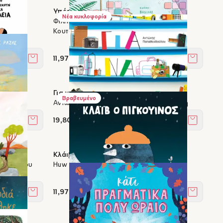
που
Υπέροχη μπανιέρα μου!
Νέα κυκλοφορία
Φίλιππος Μανδηλαράς, Βασίλης
Κουτσογιάννης
11,97 €
Στο καλάθι
Στο καλά
Για να δούμε
Βραβευμένο
ς
Αντώνης Παπαθεοδούλου, Ίρις Σαμαρτζή
19,80 €
Στο καλάθι
Στο καλά
Κλάιβ ο πιγκουίνος
ούρτογλου
Huw Lewis Jones, Ben Sanders
11,97 €
Στο καλάθι
Στο καλά