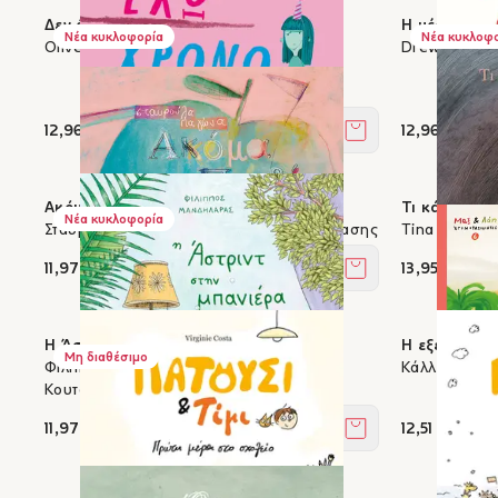
Δεν έχω χρόνο
Η μέρα που 
Νέα κυκλοφορία
Νέα κυκλοφ
Oliver Jeffers
Drew Daywalt
12,96 €
12,96 €
Στο καλάθι
Ακόμα παιδί
Τι κάνουν τ
Νέα κυκλοφορία
Σταυρούλα Παγώνα, Πέτρος Μπουλούμπασης
Tina Oziewic
11,97 €
13,95 €
Στο καλάθι
Η Άστριντ στην μπανιέρα
Η εξέλιξη τ
Μη διαθέσιμο
Φίλιππος Μανδηλαράς, Βασίλης
Κάλλια Σπαν
Κουτσογιάννης
11,97 €
12,51 €
Στο καλάθι