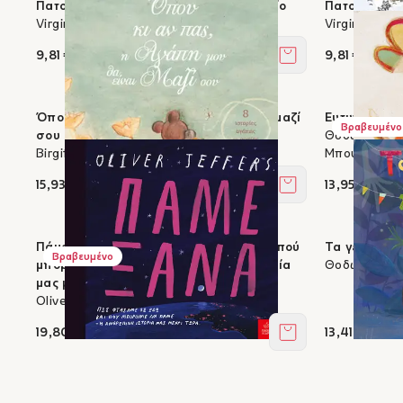
Πατούσι & Τίμι: Πρώτη μέρα στο σχολείο
Πατούσι & Τί
Virginie Costa
Virginie Cos
9,81 €
9,81 €
Στο καλάθι
Όπου κι αν πας, η αγάπη μου θα είναι μαζί
Ευτυχία
Βραβευμένο
σου
Θοδωρής Παπ
Birgitta Sif
Μπουλούμπ
15,93 €
13,95 €
Στο καλάθι
Πάμε ξανά - Πώς φτάσαμε ως εδώ και πού
Τα γενέθλια
Βραβευμένο
μπορούμε να πάμε: Η ανθρώπινη ιστορία
Θοδωρής Παπ
μας μέχρι τώρα
Oliver Jeffers
19,80 €
13,41 €
Στο καλάθι