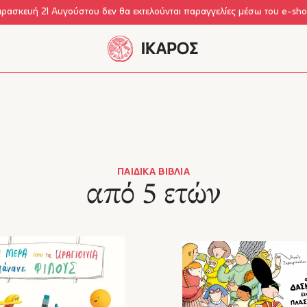
αρασκευή 21 Αυγούστου δεν θα εκτελούνται παραγγελίες μέσω του e-sh
ΠΑΙΔΙΚΆ ΒΙΒΛΊΑ
από 5 ετών
τών