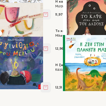
μι: Όλοι νικητές!
Η καρδιά ευχήθηκε
ta
Mượn Thị Văn, Victo Ngai
11,97 €
Στο καλάθι
Το καφέ στην άκρη του δάσου
αϊωάννου, Πέτρος
Mikey Please
ασης
12,96 €
Στο καλάθι
 του Μέλιου
Η ζωή στον πλανήτη μας
αϊωάννου, Ίρις Σαμαρτζή
Κάλλια Σπανουδάκη, Χρήστος Κ
12,51 €
Στο καλάθι