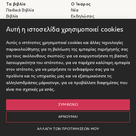
Τα βιβλία
Ο Ίκαρος
Παιδικά Βιβλία
Νέα
Βιβλία
Εκδηλώσεις
eBooks
Συγγραφείς
Αυτή η ιστοσελίδα χρησιμοποιεί cookies
Βοήθεια
Για Συγγραφείς
Αυτός ο ιστότοπος χρησιμοποιεί cookies και άλλες τεχνολογίες
Αποστολές & Επιστροφές
Υποβολή έργου προς έκδοση
παρακολούθησης για τη βελτίωση της εμπειρίας περιήγησής σας
Πληρωμές & Ασφάλεια
για τους ακόλουθους σκοπούς:
για να ενεργοποιήσετε τη βασική
Σχετικά με τα eBooks
λειτουργικότητα του ιστότοπου
,
για να παρέχετε καλύτερη εμπειρία
Επικοινωνία
στον ιστότοπο
,
για να μετρήσετε το ενδιαφέρον σας για τα
προϊόντα και τις υπηρεσίες μας και να εξατομικεύσετε τις
Socials
αλληλεπιδράσεις μάρκετινγκ
,
για να προβάλλετε διαφημίσεις που
είναι πιο σχετικές με εσάς
.
ΣΥΜΦΩΝΏ
© Ίκαρος 2026
Όροι χρήσης
ΑΡΝΟΎΜΑΙ
Πολιτική Cookies
Επιλογές
1
Designed and developed by Radial
ΑΛΛΑΓΉ ΤΩΝ ΠΡΟΤΙΜΉΣΕΏΝ ΜΟΥ