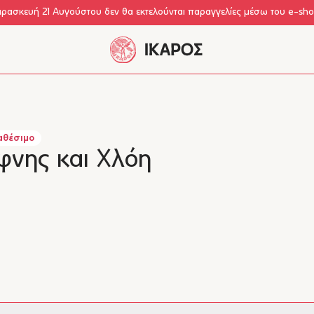
αρασκευή 21 Αυγούστου δεν θα εκτελούνται παραγγελίες μέσω του e-sh
αθέσιμο
φνης και Χλόη