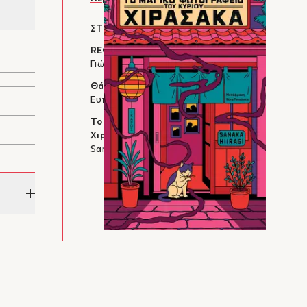
ΣΤΗΝ ΙΔΙΑ ΚΑΤΗΓΟΡΙΑ
REC
Γιώργος Σύρμας
Θάλασσα σώσε με
Ευτυχία Γιαννάκη
Το μαγικό φωτογραφείο του κυρίου
Χιρασάκα
Sanaka Hiiragi