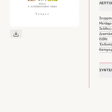
ΛΕΠΤΟ
Συγγρα
Μετάφρ
Σελίδες:
Διαστάσ
ISBN:
Έκδοση
Κατηγορ
ΣΥΝΤΕ
Λόγγ
Δάφνης
Λόγγος