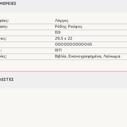
ΜΕΡΕΙΕΣ
φέας:
Λόγγος
αση:
Ρόδης Ρούφος
159
εις:
29,5 x 22
0000000000045
:
1971
ίες:
Βιβλία, Εικονογραφημένα, Λεύκωμα
ΛΕΣΤΕΣ
ος
 και Χλόη