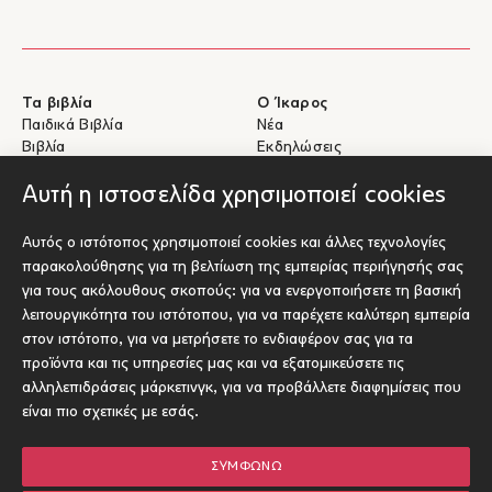
Τα βιβλία
Ο Ίκαρος
Παιδικά Βιβλία
Νέα
Βιβλία
Εκδηλώσεις
eBooks
Συγγραφείς
Αυτή η ιστοσελίδα χρησιμοποιεί cookies
Βοήθεια
Για Συγγραφείς
Αυτός ο ιστότοπος χρησιμοποιεί cookies και άλλες τεχνολογίες
Αποστολές & Επιστροφές
Υποβολή έργου προς έκδοση
παρακολούθησης για τη βελτίωση της εμπειρίας περιήγησής σας
Πληρωμές & Ασφάλεια
για τους ακόλουθους σκοπούς:
για να ενεργοποιήσετε τη βασική
Σχετικά με τα eBooks
λειτουργικότητα του ιστότοπου
,
για να παρέχετε καλύτερη εμπειρία
Επικοινωνία
στον ιστότοπο
,
για να μετρήσετε το ενδιαφέρον σας για τα
προϊόντα και τις υπηρεσίες μας και να εξατομικεύσετε τις
Socials
αλληλεπιδράσεις μάρκετινγκ
,
για να προβάλλετε διαφημίσεις που
είναι πιο σχετικές με εσάς
.
ΣΥΜΦΩΝΏ
© Ίκαρος 2026