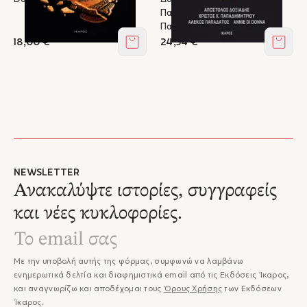
Παπαδημητρίου, Αλέκος
Παπαδάτος
18,00 €
24,54 €
Στο καλάθι
Στο κ
NEWSLETTER
Ανακαλύψτε ιστορίες, συγγραφείς
και νέες κυκλοφορίες.
Με την υποβολή αυτής της φόρμας, συμφωνώ να λαμβάνω
ενημερωτικά δελτία και διαφημιστικά email από τις Εκδόσεις Ίκαρος,
και αναγνωρίζω και αποδέχομαι τους
Όρους Χρήσης
των Εκδόσεων
Ίκαρος.