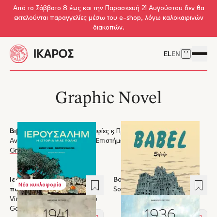
Skip to main content
Από το Σάββατο 8 έως και την Παρασκευή 21 Αυγούστου δεν θα
εκτελούνται παραγγελίες μέσω του e-shop, λόγω καλοκαιρινών
διακοπών.
EL
EN
Δείτε το 
Άνοιγμ
Graphic Novel
Βιβλία
Όλα
Λογοτεχνία
Βιογραφίες & Προσωπικές Μαρτυρίες
Ανθρωπιστικές & Κοινωνικές Επιστήμες
Δοκίμιο & Σκέψη
Graphic Novel
Λεύκωμα
Ιερουσαλήμ: η ιστορία μιας
Babel
Προσθέστε στα Αγαπημένα
Προσ
Νέα κυκλοφορία
πόλης
Soloúp
Vincent Lemire, Christophe
Gaultier