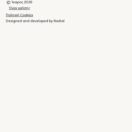
© Ίκαρος 2026
Όροι χρήσης
Πολιτική Cookies
Designed and developed by Radial
Καλάθι
(
0
)
Κλείσιμο
αγορών
Το
καλάθι
σας
είναι
άδειο.
Ξεκινήστε τις
αγορές