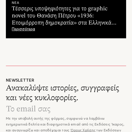
"Ένα αξιοθαύμαστο χρονικό της μεσοπολεμικής Ελλάδας που
ΝΕΑ
Τέσσερις υποψηφιότητες για το graphic
ταυτόχρονα είναι μια ιστορία της προσφυγιάς σε μια χώρα
novel του Θανάση Πέτρου «1936:
κατεξοχήν προσφυγική, όπως η Ελλάδα."
– Απόστολος Πάππος, Elniplex
Ετοιμόρροπη δημοκρατία» στα Ελληνικά
Βραβεία Κόμικς 2025
Περισσότερα
NEWSLETTER
Ανακαλύψτε ιστορίες, συγγραφείς
και νέες κυκλοφορίες.
Με την υποβολή αυτής της φόρμας, συμφωνώ να λαμβάνω
ενημερωτικά δελτία και διαφημιστικά email από τις Εκδόσεις Ίκαρος,
και αναγνωρίζω και αποδέχομαι τους
Όρους Χρήσης
των Εκδόσεων