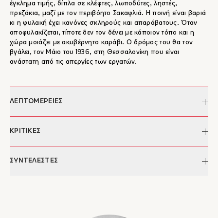
έγκλημα τιμής, δίπλα σε κλέφτες, λωποδύτες, ληστές,
πρεζάκια, μαζί με τον περιβόητο Σακαφλιά. Η ποινή είναι βαριά
κι η φυλακή έχει κανόνες σκληρούς και απαράβατους. Όταν
αποφυλακίζεται, τίποτε δεν τον δένει με κάποιον τόπο και η
χώρα μοιάζει με ακυβέρνητο καράβι. Ο δρόμος του θα τον
βγάλει, τον Μάιο του 1936, στη Θεσσαλονίκη που είναι
ανάστατη από τις απεργίες των εργατών.
ΛΕΠΤΟΜΕΡΕΙΕΣ
Συγγραφέας:
Θανάσης Πέτρου
ΚΡΙΤΙΚΕΣ
Επιμέλεια κειμένου:
Βασίλης Δουβίτσας
Ημερομηνία έκδοσης:
26/02/2024
"...Ο Πέτρου κατόρθωσε να μας χαρίσει ίσως την πρώτη,
ΣΥΝΤΕΛΕΣΤΕΣ
Σελίδες:
112
πρωτότυπη, ιστορικού περιεχομένου ελληνική σειρά κόμικς.
Διαστάσεις:
21 x 29 εκ.
Ένα ολοκληρωμένο σύμπαν, με πρωτότυπους ήρωες και
ISBN:
978-960-572-643-0
Θανάσης Πέτρου
πολλή έρευνα από πίσω. Ένα ακόμα κατόρθωμα."
Έκδοση:
2024
Γεννήθηκε στη Θεσσαλονίκη το 1971. Σπούδασε Γαλλική
– Γιάννης Παπαδόπουλος, Athens Voice
Κατηγορίες:
Βιβλία, Εικονογραφημένα, Graphic
φιλολογία, Κοινωνιογλωσσολογία και δημιουργία κόμικς. Από
"Έχοντας αναμετρηθεί στην τετραλογία του -πλέον- με βαθιά
Novel
το 2005 ως το 2011 εργάστηκε στο περιοδικό 9 της εφημερίδας