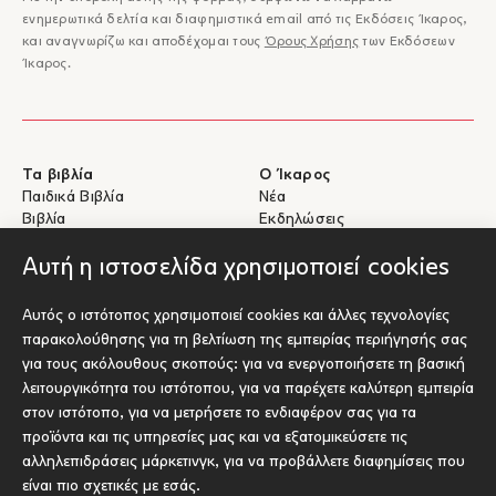
ενημερωτικά δελτία και διαφημιστικά email από τις Εκδόσεις Ίκαρος,
και αναγνωρίζω και αποδέχομαι τους
Όρους Χρήσης
των Εκδόσεων
Ίκαρος.
Τα βιβλία
Ο Ίκαρος
Παιδικά Βιβλία
Νέα
Βιβλία
Εκδηλώσεις
eBooks
Συγγραφείς
Αυτή η ιστοσελίδα χρησιμοποιεί cookies
Βοήθεια
Για Συγγραφείς
Αυτός ο ιστότοπος χρησιμοποιεί cookies και άλλες τεχνολογίες
Αποστολές & Επιστροφές
Υποβολή έργου προς έκδοση
παρακολούθησης για τη βελτίωση της εμπειρίας περιήγησής σας
Πληρωμές & Ασφάλεια
για τους ακόλουθους σκοπούς:
για να ενεργοποιήσετε τη βασική
Σχετικά με τα eBooks
λειτουργικότητα του ιστότοπου
,
για να παρέχετε καλύτερη εμπειρία
Επικοινωνία
στον ιστότοπο
,
για να μετρήσετε το ενδιαφέρον σας για τα
προϊόντα και τις υπηρεσίες μας και να εξατομικεύσετε τις
Socials
αλληλεπιδράσεις μάρκετινγκ
,
για να προβάλλετε διαφημίσεις που
είναι πιο σχετικές με εσάς
.