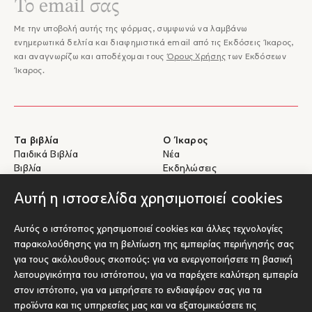
Με την υποβολή αυτής της φόρμας, συμφωνώ να λαμβάνω
ενημερωτικά δελτία και διαφημιστικά email από τις Εκδόσεις Ίκαρος,
και αναγνωρίζω και αποδέχομαι τους
Όρους Χρήσης
των Εκδόσεων
Ίκαρος.
Τα βιβλία
Ο Ίκαρος
Παιδικά Βιβλία
Νέα
Βιβλία
Εκδηλώσεις
eBooks
Συγγραφείς
Αυτή η ιστοσελίδα χρησιμοποιεί cookies
Βοήθεια
Για Συγγραφείς
Αυτός ο ιστότοπος χρησιμοποιεί cookies και άλλες τεχνολογίες
Αποστολές & Επιστροφές
Υποβολή έργου προς έκδοση
παρακολούθησης για τη βελτίωση της εμπειρίας περιήγησής σας
Πληρωμές & Ασφάλεια
για τους ακόλουθους σκοπούς:
για να ενεργοποιήσετε τη βασική
Σχετικά με τα eBooks
λειτουργικότητα του ιστότοπου
,
για να παρέχετε καλύτερη εμπειρία
Επικοινωνία
στον ιστότοπο
,
για να μετρήσετε το ενδιαφέρον σας για τα
προϊόντα και τις υπηρεσίες μας και να εξατομικεύσετε τις