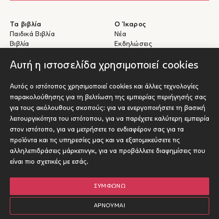
Τα βιβλία
Ο Ίκαρος
Παιδικά Βιβλία
Νέα
Βιβλία
Εκδηλώσεις
eBooks
Συγγραφείς
Αυτή η ιστοσελίδα χρησιμοποιεί cookies
Βοήθεια
Για Συγγραφείς
Αυτός ο ιστότοπος χρησιμοποιεί cookies και άλλες τεχνολογίες
Αποστολές & Επιστροφές
Υποβολή έργου προς έκδοση
παρακολούθησης για τη βελτίωση της εμπειρίας περιήγησής σας
Πληρωμές & Ασφάλεια
για τους ακόλουθους σκοπούς:
για να ενεργοποιήσετε τη βασική
Σχετικά με τα eBooks
λειτουργικότητα του ιστότοπου
,
για να παρέχετε καλύτερη εμπειρία
Επικοινωνία
στον ιστότοπο
,
για να μετρήσετε το ενδιαφέρον σας για τα
προϊόντα και τις υπηρεσίες μας και να εξατομικεύσετε τις
Socials
αλληλεπιδράσεις μάρκετινγκ
,
για να προβάλλετε διαφημίσεις που
είναι πιο σχετικές με εσάς
.
ΣΥΜΦΩΝΏ
© Ίκαρος 2026
Όροι χρήσης
ΑΡΝΟΎΜΑΙ
Πολιτική Cookies
Επιλογές
1