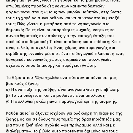
επαφή με την ανάγνωση, τη γραφή και τα μαθηματικά; Ποιες
απωθημένες προσδοκίες γονέων και εκπαιδευτικών
φορτώνονται στους ώμους των μικρών μαθητών, στερώντας
τους τη χαρά να συνευρεθούν και να συνεργαστούν μεταξύ
τους; Πώς γίνεται η μετάβαση από το νηπιαγωγείο στο
δημοτικό; Ποιες είναι οι απαραίτητες ψυχικές, νοητικές και
συναισθηματικές συνιστώσες για την επιτυχή ένταξη του
παιδιού στο δημοτικό; Τι είναι απόδοση και τι επίδοση; Και τι
είναι, τελικά, το σχολείο; Ένας χώρος αναπαραγωγής και
εκμάθησης εννοιών μέσα σε ένα παιδαγωγικό πλαίσιο, ή ένας
δυναμικός κοινωνικός χώρος ατομικών και συλλογικών
σχέσεων, όπου δημιουργικά παράγεται γνώση;
Πάμε σχολείο;
Τα θέματα του
αναπτύσσονται πάνω σε τρεις
βασικούς άξονες:
α) Η ανάπτυξη της σκέψης είναι αναγκαία για την επιβίωση.
β) Το να σκέφτεσαι και να μαθαίνεις είναι απόλαυση.
γ) Η συλλογική σκέψη είναι παραγωγικότερη της ατομικής.
Καθότι αυτοί οι άξονες ισχύουν για ολόκληρη τη διάρκεια της
ζωής μας και σε όλους τους τομείς της δραστηριότητάς μας,
μια που η ζωή είναι σχολείο –με πρόγραμμα αλλά και με
διαλείμματα–, το βιβλίο αυτό προτείνεται όχι μόνο για τους