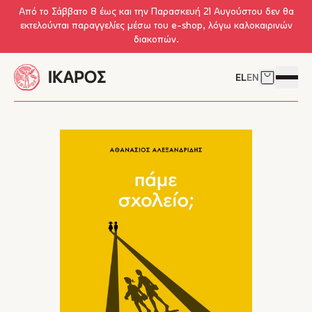
Skip to main content
Από το Σάββατο 8 έως και την Παρασκευή 21 Αυγούστου δεν θα
εκτελούνται παραγγελίες μέσω του e-shop, λόγω καλοκαιρινών
διακοπών.
EL
EN
Δείτε το 
Άνοιγμ