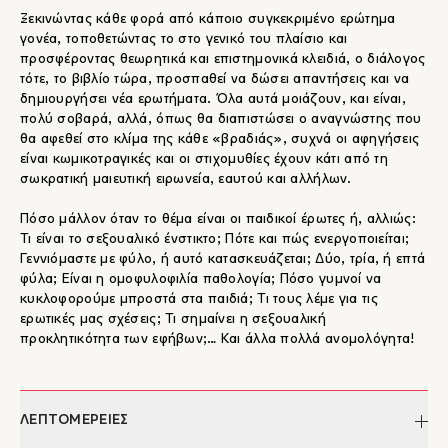
Ξεκινώντας κάθε φορά από κάποιο συγκεκριμένο ερώτημα
γονέα, τοποθετώντας το στο γενικό του πλαίσιο και
προσφέροντας θεωρητικά και επιστημονικά κλειδιά, ο διάλογος
τότε, το βιβλίο τώρα, προσπαθεί να δώσει απαντήσεις και να
δημιουργήσει νέα ερωτήματα. Όλα αυτά μοιάζουν, και είναι,
πολύ σοβαρά, αλλά, όπως θα διαπιστώσει ο αναγνώστης που
θα αφεθεί στο κλίμα της κάθε «βραδιάς», συχνά οι αφηγήσεις
είναι κωμικοτραγικές και οι στιχομυθίες έχουν κάτι από τη
σωκρατική μαιευτική ειρωνεία, εαυτού και αλλήλων.
Πόσο μάλλον όταν το θέμα είναι οι παιδικοί έρωτες ή, αλλιώς:
Τι είναι το σεξουαλικό ένστικτο; Πότε και πώς ενεργοποιείται;
Γεννιόμαστε με φύλο, ή αυτό κατασκευάζεται; Δύο, τρία, ή επτά
φύλα; Είναι η ομοφυλοφιλία παθολογία; Πόσο γυμνοί να
κυκλοφορούμε μπροστά στα παιδιά; Τι τους λέμε για τις
ερωτικές μας σχέσεις; Τι σημαίνει η σεξουαλική
προκλητικότητα των εφήβων;… Και άλλα πολλά ανομολόγητα!
ΛΕΠΤΟΜΕΡΕΙΕΣ