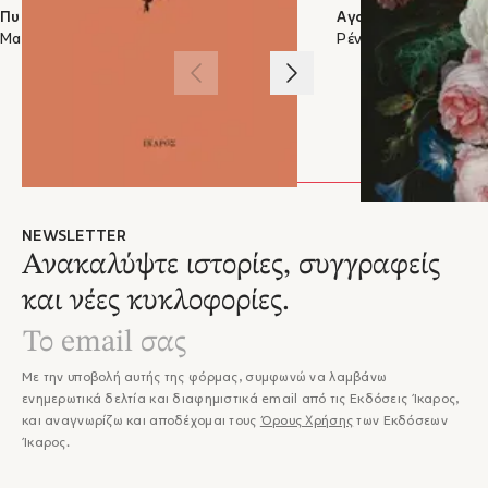
αισθητική. Από το 1992, συστηματικά και παράλληλα με το ψυχαναλυτικό
Πυροτεχνήματα κάτω από τον ήλιο
Αγαπητή μαρμάρινη
δημοσιοποιεί και το ποιητικό του έργο, εκθέτοντας τον εαυτό του και τον αναγνώστη
Μαρία Α. Ιωάννου
Ρένα Λούνα
στη διφωνία και στη διαφωνία των δύο λόγων.Επισκεφθείτε την προσωπική σελίδα
του συγγραφέα εδώ
1
/
3
NEWSLETTER
Ανακαλύψτε ιστορίες, συγγραφείς
και νέες κυκλοφορίες.
Με την υποβολή αυτής της φόρμας, συμφωνώ να λαμβάνω
ενημερωτικά δελτία και διαφημιστικά email από τις Εκδόσεις Ίκαρος,
και αναγνωρίζω και αποδέχομαι τους
Όρους Χρήσης
των Εκδόσεων
Ίκαρος.