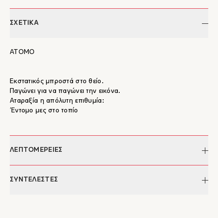
ΣΧΕΤΙΚΑ
ΑΤΟΜΟ
Εκστατικός μπροστά στο θείο.
Παγώνει για να παγώνει την εικόνα.
Αταραξία η απόλυτη επιθυμία:
Έντομο μες στο τοπίο
ΛΕΠΤΟΜΕΡΕΙΕΣ
Συγγραφέας:
Αθανάσιος Αλεξανδρίδης
ΣΥΝΤΕΛΕΣΤΕΣ
Επιμέλεια κειμένου:
Ελευθερία Κοψιδά
Σελίδες:
36
Αθανάσιος Αλεξανδρίδης
ISBN:
978-960-8399-38-9
Ο Αθανάσιος Αλεξανδρίδης είναι ψυχίατρος, παιδοψυχίατρος,