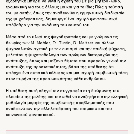
εξαρτητική μπορεί να γίνει η σχέση του με μια μητέρα-λύκο,
τρομακτική για τους άλλους μα και για το ίδιο; Πώς η ταύτισή
του με αυτήν, όπως την αναδεικνύει η ερμηνευτική διαδικασία
της ψυχοθεραπείας, δημιουργεί ένα ισχυρό φαντασιωσικό
υπόβαθρο για την ανάδυση του εαυτού του;
Μέσα από το υλικό της ψυχοθεραπείας και με γνώμονα τις
θεωρίες των Μ. Mahler, Fr. Tustin, D. Meltzer και άλλων
ψυχαναλυτών σχετικά με τον αυτισμό και την παιδική ψύχωση,
μελετάται η ψυχοπαθολογία των πρώιμων διαταραχών της
ανάπτυξης, όπως και μείζονα θέματα που αφορούν γενικά την
ανάπτυξη της προσωπικότητας, βάσει της υπόθεσης ότι
υπάρχει ένα αυτιστικό κέλυφος και μια ισχυρή συμβιωτική τάση
στον πυρήνα της προσωπικότητας κάθε ανθρώπου.
Η υπόθεση αυτή οδηγεί τον συγγραφέα στη διεύρυνση του
πλαισίου της μελέτης και τον ωθεί να αναζητήσει στην ελληνική
μυθολογία μορφές της συμβιωτικής προβληματικής που
αναδεικνύουν την αλληλεπίδραση του ατομικού και του
κοινωνικού φαντασιακού.