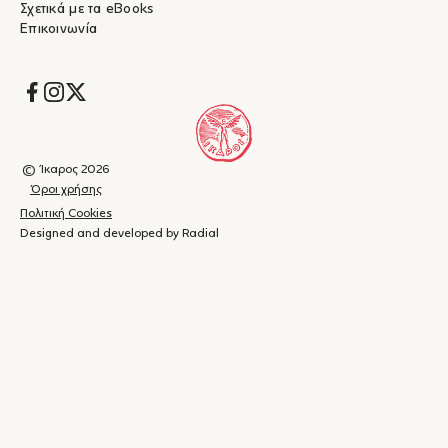
Σχετικά με τα eBooks
Επικοινωνία
Socials
© Ίκαρος 2026
Όροι χρήσης
Πολιτική Cookies
Designed and developed by Radial
Καλάθι
(
0
)
Κλείσιμο
αγορών
Το