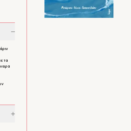
χάριν
ε τα
νειρα
ων