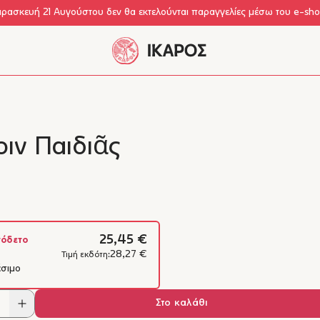
αρασκευή 21 Αυγούστου δεν θα εκτελούνται παραγγελίες μέσω του e-sh
ιν Παιδιᾶς
25,45 €
όδετο
28,27 €
Τιμή εκδότη:
έσιμο
Στο καλάθι