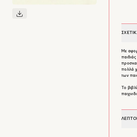
ΣΧΕΤΙΚ
Με αφορ
παιδιάς
προσκαλ
πολλά χ
των παι
Το βιβλ
παιχνιδ
ΛΕΠΤΟ