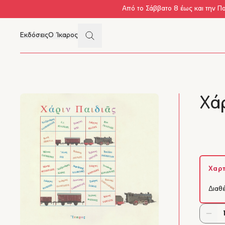
Skip to main content
Από το Σάββατο 8 έως και την Π
Search
Εκδόσεις
Ο Ίκαρος
Μενού
Χάρ
Χαρτ
Διαθ