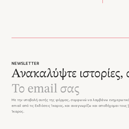
Σελίδες:
Διαστάσ
ISBN:
Έκδοση
Κατηγορ
NEWSLETTER
Ανακαλύψτε ιστορίες, 
Με την υποβολή αυτής της φόρμας, συμφωνώ να λαμβάνω ενημερωτικά
email από τις Εκδόσεις Ίκαρος, και αναγνωρίζω και αποδέχομαι τους
Ίκαρος.