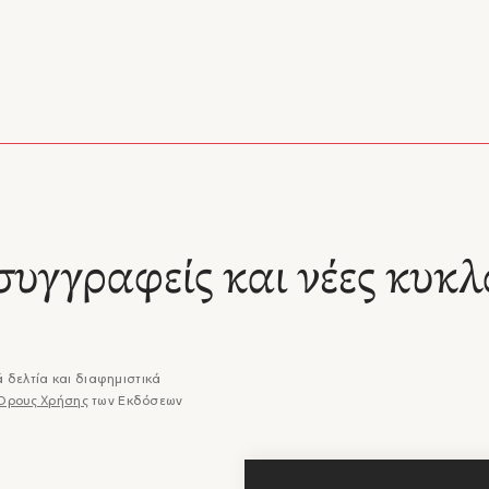
134
εις:
20,5 x 20,5
978-960-7721-73-0
:
2001
ίες:
Βιβλία, Εικονογραφημένα, Λεύκωμα
συγγραφείς και νέες κυκλ
 δελτία και διαφημιστικά
Όρους Χρήσης
των Εκδόσεων