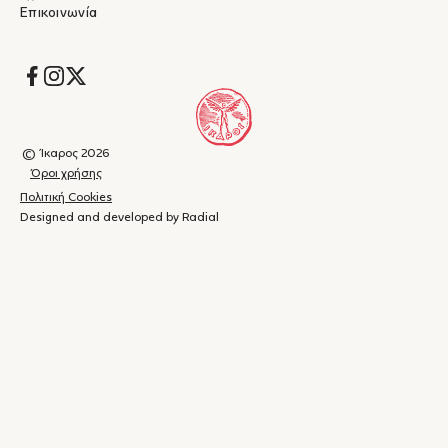
Επικοινωνία
Socials
© Ίκαρος 2026
Όροι χρήσης
Πολιτική Cookies
Designed and developed by Radial
Καλάθι
(
0
)
Κλείσιμο
αγορών
Το