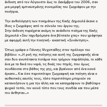
έκδοση από τον Αύγουστο έως το Δεκέμβριο του 2006, σαν
μια μορφή εμπνευσμένης συνομιλίας του ζωγράφου με την
ποιήτρια.
Την ανθολόγηση των ποιημάτων της Κικής Δημουλά έκανε ο
ίδιος ο ζωγράφος από το σύνολο του έργου της.
Στην έκδοση περιέχεται ακόμη το ανέκδοτο ποίημα της Κικής
Δημουλά «Σου ταχυδρόμησα ένα βότσαλο χτες» που γράφτηκε
με αφορμή αυτή την ποιητική- εικαστική «Συνάντηση».
Όπως γράφει ο Γιάννης Ψυχοπαίδης στον πρόλογο του
βιβλίου: «…Η ροή της ποίησης και αυτή της ζωγραφικής είναι
σαν δυο ανυπότακτα ποτάμια που τρέχουν παράλληλα, το κάθε
ένα με τα δικά του νερά, τις δικές του πηγές, που όμως
συνδέονται στο βάθος της γης, και βγαίνουν από ένα κοινό
έγκατο… Kαι όσο περισσότερο ζωγραφική και ποίηση είναι ο
αυθεντικός εαυτός τους, τόσο περισσότερο μπορούν να
κατανοήσουν η μια την άλλη και να καταγράψουν το βαθύτερο
ψυχικό τοπίο, τον κοινό τόπο που τους συνδέει και που μέσα
του άνθησαν…»