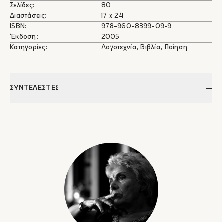
Σελίδες:
80
Διαστάσεις:
17 x 24
ISBN:
978-960-8399-09-9
Έκδοση:
2005
Κατηγορίες:
Λογοτεχνία, Βιβλία, Ποίηση
ΣΥΝΤΕΛΕΣΤΕΣ
Κική Δημουλά
Γεννήθηκε και έζησε στην Αθήνα (1931-2020). Παντρεύτηκε τον
πολιτικό μηχανικό και ποιητή Άθω Δημουλά, με τον οποίο
απέκτησε δύο παιδιά. Εργάστηκε ως υπάλληλος στην Τράπεζα
της Ελλάδος επί 25 χρόνια. Το 2002 εξελέγη τακτικό μέλος της
Ακαδημίας Αθηνών.
Το 1964 απέσπασε εύφημη μνεία από την Ομάδα των Δώδεκα
για τη συλλογή Επί τα ίχνη. Το 1972 τιμήθηκε με το Β' Κρατικό
Το λίγο του κόσμου
Βραβείο Ποίησης για τη συλλογή
, το 1989 με
Χαίρε ποτέ
το Α΄ Κρατικό Βραβείο Ποίησης για τη συλλογή
και
το 1995 με το Βραβείο Ουράνη της Ακαδημίας Αθηνών για τη
Η εφηβεία της λήθης
συλλογή
. Το 2001 της απονεμήθηκε το