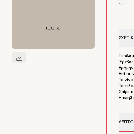
ΣΧΕΤΙΚ
Περιλαμ
Έρεβος
Ερήμην
Επί τα ί
Το λίγο
Το τελε
Χαίρε π
Η εφηβε
ΛΕΠΤΟ