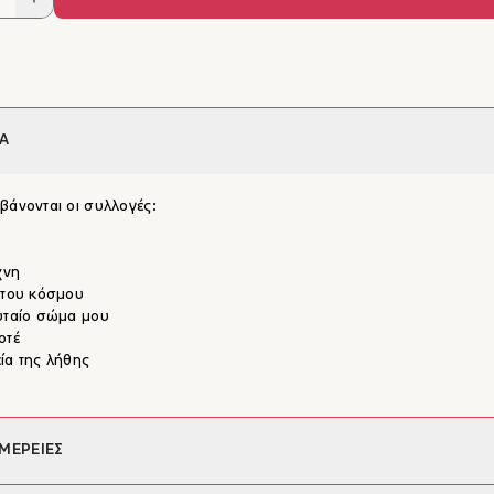
Α
βάνονται οι συλλογές:
χνη
 του κόσμου
υταίο σώμα μου
οτέ
ία της λήθης
ΜΕΡΕΙΕΣ