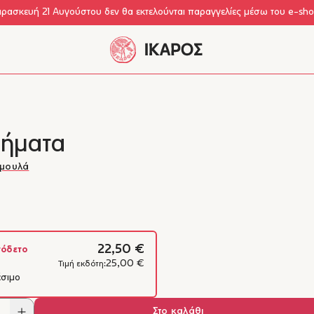
αρασκευή 21 Αυγούστου δεν θα εκτελούνται παραγγελίες μέσω του e-sh
ιήματα
ημουλά
22,50 €
όδετο
25,00 €
Τιμή εκδότη:
έσιμο
Στο καλάθι