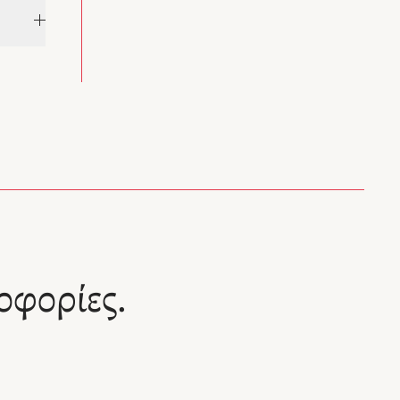
Μεγάλο Κρατικό Βραβείο Λογοτεχνίας. Το 2015
αναγορεύτηκε σε επίτιμη διδάκτορα Θεολογίας του
Αριστοτελείου Πανεπιστημίου Θεσσαλονίκης.
Ποιήματα της έχουν μεταφραστεί στα αγγλικά, τα
νικό και
γαλλικά, τα ισπανικά, τα ιταλικά, τα πολωνικά, τα
άλληλος
βουλγαρικά, τα γερμανικά και τα σουηδικά.
ς
 Επί τα
ίγο του
αι το
 της
 Αθηνών,
πό τον
le
ωπαϊκό
τεχνίας.
οφορίες.
ό
 του
ί στα