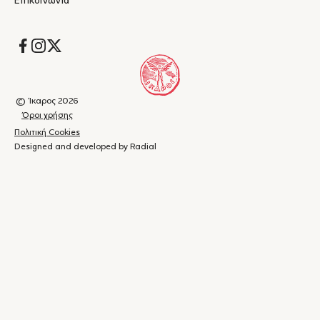
Επικοινωνία
Socials
© Ίκαρος 2026
Όροι χρήσης
Πολιτική Cookies
Designed and developed by Radial
Καλάθι
(
0
)
Κλείσιμο
αγορών
Το
καλάθι