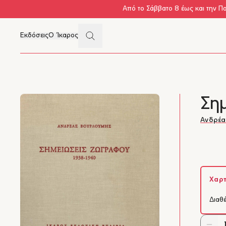
Skip to main content
Από το Σάββατο 8 έως και την Π
Search
Εκδόσεις
Ο Ίκαρος
Μενού
Ση
Ανδρέα
Χαρτ
Διαθ