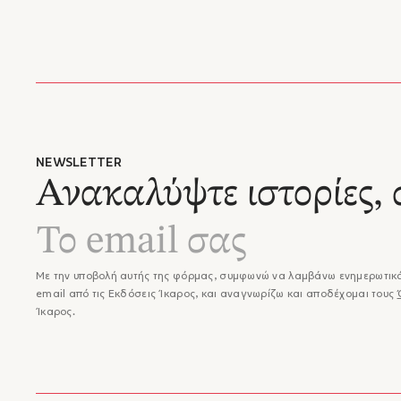
Έκδοση
Βενιζέλ
Κατηγορ
Η οικογ
Ανδρέας
δώδεκά 
οικοδιδ
πρώτα τ
χημικός
Τους χε
γλύπτης
καθημερ
NEWSLETTER
ιμπρεσι
Ανακαλύψτε ιστορίες, 
χρόνια 
ζωής το
τα εργα
ενορία 
1935 κα
Με την υποβολή αυτής της φόρμας, συμφωνώ να λαμβάνω ενημερωτικά
από τις
email από τις Εκδόσεις Ίκαρος, και αναγνωρίζω και αποδέχομαι τους
ζωγραφι
Ίκαρος.
και τον
ζωγραφι
Συμμετε
Αγαπούσ
κυρίως 
Έκανε ε