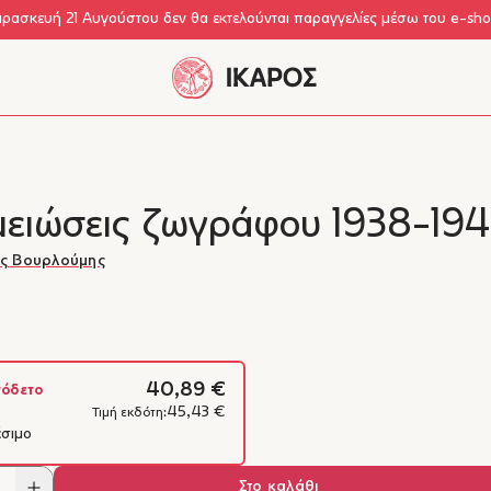
αρασκευή 21 Αυγούστου δεν θα εκτελούνται παραγγελίες μέσω του e-sh
μειώσεις ζωγράφου 1938-19
ς Βουρλούμης
40,89 €
όδετο
45,43 €
Τιμή εκδότη:
έσιμο
Στο καλάθι