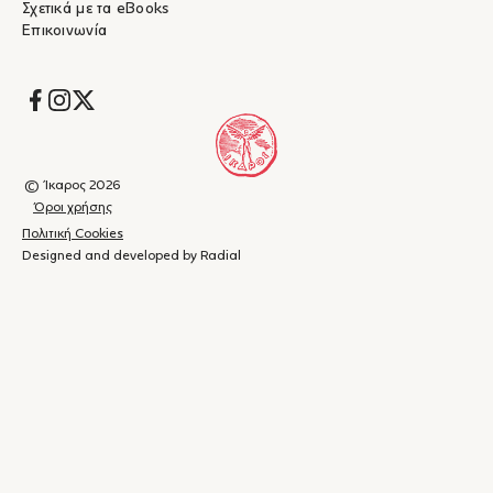
Σχετικά με τα eBooks
Επικοινωνία
Socials
© Ίκαρος 2026
Όροι χρήσης
Πολιτική Cookies
Designed and developed by Radial
Καλάθι
(
0
)
Κλείσιμο
αγορών
Το