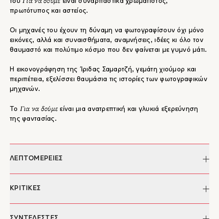
Για να δούμε
του
είναι συναρπαστικά χρωματιστός,
πρωτότυπος και αστείος.
Οι μηχανές του έχουν τη δύναμη να φωτογραφίσουν όχι μόνο
εικόνες, αλλά και συναισθήματα, αναμνήσεις, ιδέες κι όλο τον
θαυμαστό και πολύτιμο κόσμο που δεν φαίνεται με γυμνό μάτι.
Η εικονογράφηση της Ίριδας Σαμαρτζή, γεμάτη χιούμορ και
περιπέτεια, εξελίσσει θαυμάσια τις ιστορίες των φωτογραφικών
μηχανών.
Για να δούμε
Το
είναι μια ανατρεπτική και γλυκιά εξερεύνηση
της φαντασίας.
ΛΕΠΤΟΜΕΡΕΙΕΣ
Συγγραφέας:
Αντώνης Παπαθεοδούλου
ΚΡΙΤΙΚΕΣ
Εικονογράφηση:
Ίρις Σαμαρτζή
Επιμέλεια:
Μάνος Μπονάνος
Το «Για να δούμε» είναι μια σπουδή στην επινοητικότητα.
ΣΥΝΤΕΛΕΣΤΕΣ
Ημερομηνία έκδοσης:
13/10/2025