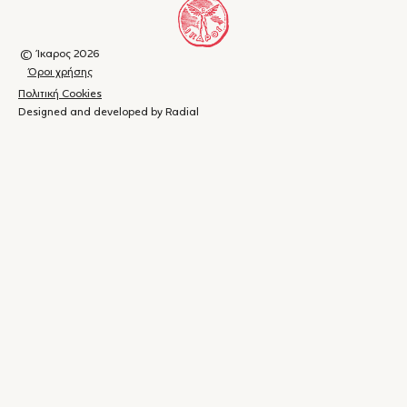
© Ίκαρος 2026
Όροι χρήσης
Πολιτική Cookies
Designed and developed by Radial
Καλάθι
(
0
)
Κλείσιμο
αγορών
Το
καλάθι
σας
είναι