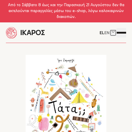
Skip to main content
Από το Σάββατο 8 έως και την Παρασκευή 21 Αυγούστου δεν θα
εκτελούνται παραγγελίες μέσω του e-shop, λόγω καλοκαιρινών
διακοπών.
EL
EN
Δείτε το 
Άνοιγμ