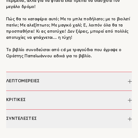
περιμένει, αλλά για να φτάσει εκεί πρέπει να διασχίσει τον
μεγάλο δρόμο!
Πώς θα το καταφέρει αυτό; Με το μπλε ποδήλατο; με το βιολετί
πατίνι; Με αλεξίπτωτο; Με μαγικό χαλί; Ε, λοιπόν όλα θα τα
προσπαθήσει! Κι ας αποτύχει! Δεν ξέρεις, μπορεί από πολλές
αποτυχίες να φτιάχνεται... η τύχη!
Το βιβλίο συνοδεύεται από cd με τραγούδια που έγραψε ο
Ορέστης Παπαϊωάννου ειδικά για το βιβλίο.
ΛΕΠΤΟΜΕΡΕΙΕΣ
Συγγραφέας:
Θοδωρής Παπαϊωάννου
ΚΡΙΤΙΚΕΣ
Εικονογράφηση:
Ίρις Σαμαρτζή
Σελίδες:
36
"...Το "Απέναντι" είναι ένα βιβλίο γεμάτο ζωή, σκέψεις,
ΣΥΝΤΕΛΕΣΤΕΣ
Διαστάσεις:
26 Χ 24
χρώματα και συναισθήματα. Είναι σαφείς οι αναφορές και ένας
ISBN:
978-960-572-080-3
προβληματισμός για την φύση, το περιβάλλον και την
Έκδοση:
2015
Θοδωρής Παπαϊωάννου