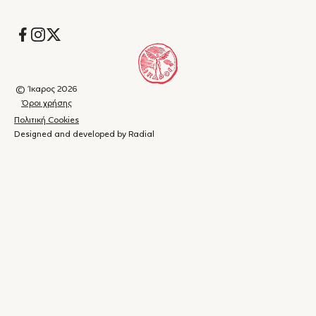
Socials
© Ίκαρος 2026
Όροι χρήσης
Πολιτική Cookies
Designed and developed by Radial
Καλάθι
(
0
)
Κλείσιμο
αγορών
Το
καλάθι