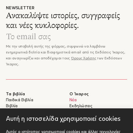
για το βιβλίο του Ανάποδα (Εκδόσεις Ίκαρος) • Ειδικό βραβείο
Βιβλιοπωλείων Public 2016 για το βιβλίο του Απέναντι (Εκδόσεις Ίκαρος) •
NEWSLETTER
Βραβείο λογοτεχνικού βιβλίου για παιδιά από τα Λογοτεχνικά βραβεία
Ανακαλύψτε ιστορίες, συγγραφείς
Αναγνώστη 2018 για το βιβλίο του Σιλουανή (Εκδόσεις Ίκαρος) • Ειδικό
και νέες κυκλοφορίες.
βραβείο Βιβλιοπωλείων Public 2019 για το βιβλίο του Αντάμα (Εκδόσεις
Ίκαρος) Η πλήρης εργογραφία και η συνολική δραστηριότητά του
παρουσιάζονται στην επίσημη ιστοσελίδα του:
www.thodorispapaioannou.com
Με την υποβολή αυτής της φόρμας, συμφωνώ να λαμβάνω
ενημερωτικά δελτία και διαφημιστικά email από τις Εκδόσεις Ίκαρος,
και αναγνωρίζω και αποδέχομαι τους
Όρους Χρήσης
των Εκδόσεων
Ίκαρος.
Τα βιβλία
Ο Ίκαρος
Παιδικά Βιβλία
Νέα
Βιβλία
Εκδηλώσεις
eBooks
Συγγραφείς
Αυτή η ιστοσελίδα χρησιμοποιεί cookies
Βοήθεια
Για Συγγραφείς
Αυτός ο ιστότοπος χρησιμοποιεί cookies και άλλες τεχνολογίες