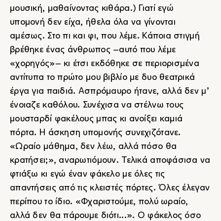
μουσική, μαθαίνοντας κιθάρα.) Γιατί εγώ
υπομονή δεν είχα, ήθελα όλα να γίνονται
αμέσως. Στο πι και φι, που λέμε. Κάποια στιγμή
βρέθηκε ένας άνθρωπος –αυτό που λέμε
«χορηγός»– κι έτσι εκδόθηκε σε περιορισμένα
αντίτυπα το πρώτο μου βιβλίο με δυο θεατρικά
έργα για παιδιά. Ασπρόμαυρο ήτανε, αλλά δεν μ’
ένοιαζε καθόλου. Συνέχισα να στέλνω τους
μουσταρδί φακέλους μπας κι ανοίξει καμιά
πόρτα. Η άσκηση υπομονής συνεχιζότανε.
«Ωραίο μάθημα, δεν λέω, αλλά πόσο θα
κρατήσει;», αναρωτιόμουν. Τελικά αποφάσισα να
φτιάξω κι εγώ έναν φάκελο με όλες τις
απαντήσεις από τις κλειστές πόρτες. Όλες έλεγαν
περίπου το ίδιο. «Φχαριστούμε, πολύ ωραίο,
αλλά δεν θα πάρουμε διότι...». Ο φάκελος όσο