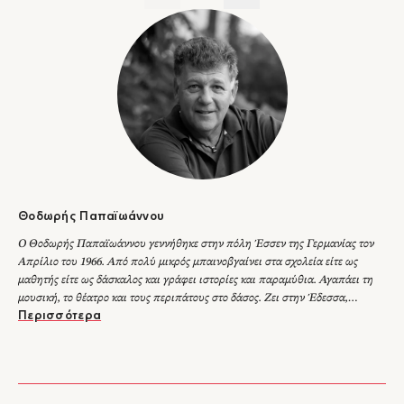
Θοδωρής Παπαϊωάννου
Ο Θοδωρής Παπαϊωάννου γεννήθηκε στην πόλη Έσσεν της Γερμανίας τον
Απρίλιο του 1966. Από πολύ μικρός μπαινοβγαίνει στα σχολεία είτε ως
μαθητής είτε ως δάσκαλος και γράφει ιστορίες και παραμύθια. Αγαπάει τη
μουσική, το θέατρο και τους περιπάτους στο δάσος. Ζει στην Έδεσσα,
ανάμεσα σε ποτάμια, γέφυρες και καταρράκτες. Έχει γράψει δεκαπέντε
Περισσότερα
βιβλία για παιδιά και εφήβους, δύο εκ των οποίων κυκλοφορούν και στο
εξωτερικό. Το Από την αρχή (Εκδόσεις Ίκαρος, 2020) είναι το πρώτο του
μυθιστόρημα για ενήλικες. Έχει λάβει τα εξής βραβεία: • Βραβείο
«Πηνελόπη Μαξίμου» από τον Κύκλο Ελληνικού Παιδικού Βιβλίου (2015)