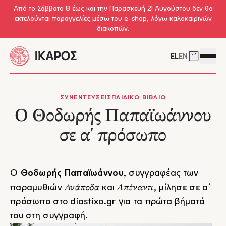
Skip to main content
Από το Σάββατο 8 έως και την Παρασκευή 21 Αυγούστου δεν θα
εκτελούνται παραγγελίες μέσω του e-shop, λόγω καλοκαιρινών
διακοπών.
EL
EN
Δείτε το 
Άνοιγμ
ΣΥΝΕΝΤΕΥΞΕΙΣ
ΠΑΙΔΙΚΟ ΒΙΒΛΙΟ
Ο Θοδωρής Παπαϊωάννου
σε α΄ πρόσωπο
Ο
Θοδωρής Παπαϊωάννου
, συγγραφέας των
Ανάποδα
Απέναντι
παραμυθιών
και
, μίλησε σε α΄
πρόσωπο στο
diastixo.gr
για τα πρώτα βήματά
του στη συγγραφή.