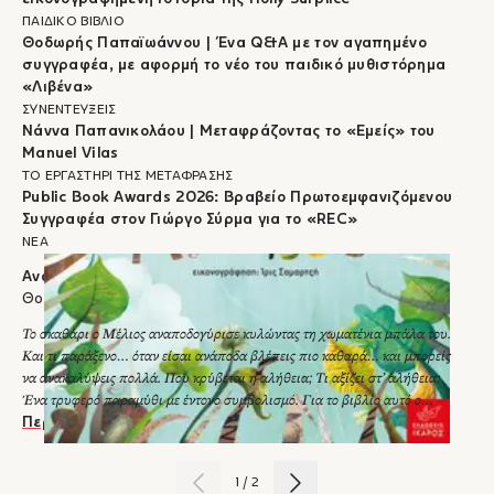
ΠΑΙΔΙΚΟ ΒΙΒΛΙΟ
Θοδωρής Παπαϊωάννου | Ένα Q&A με τον αγαπημένο
συγγραφέα, με αφορμή το νέο του παιδικό μυθιστόρημα
«Λιβένα»
ΣΥΝΕΝΤΕΥΞΕΙΣ
Νάννα Παπανικολάου | Μεταφράζοντας το «Εμείς» του
Manuel Vilas
ΤΟ ΕΡΓΑΣΤΗΡΙ ΤΗΣ ΜΕΤΑΦΡΑΣΗΣ
Public Book Awards 2026: Βραβείο Πρωτοεμφανιζόμενου
Συγγραφέα στον Γιώργο Σύρμα για το «REC»
ΝΕΑ
Ανάποδα
Θοδωρής Παπαϊωάννου
Το σκαθάρι ο Μέλιος αναποδογύρισε κυλώντας τη χωματένια μπάλα του.
Και τι παράξενο… όταν είσαι ανάποδα βλέπεις πιο καθαρά… και μπορείς
να ανακαλύψεις πολλά. Που κρύβεται η αλήθεια; Τι αξίζει στ’ αλήθεια;
Ένα τρυφερό παραμύθι με έντονο συμβολισμό. Για το βιβλίο αυτό ο
συγγραφέας απέσπασε το 2015, το βραβείο «Πηνελόπη Μαξίμου» σε
Περισσότερα
συγγραφέα βιβλίου αφήγησης βραχείας φόρμας για παιδιά από τον Κύκλο
Ελληνικού παιδικού βιβλίου.
1
/
2