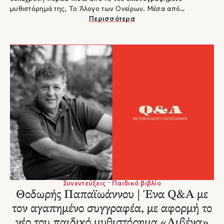
μυθιστόρημά της, Το Άλογο των Ονείρων. Μέσα από
προσωπικές παιδικές αναμνήσεις, ξετυλίγεται μια τρυφερή
Περισσότερα
ιστορία ενηλικίωσης που υμνεί τη φιλία, τη θεραπευτική
δύναμη των ζώων και την ελπίδα.
Συνεντεύξεις · Παιδικό βιβλίο
Θοδωρής Παπαϊωάννου | Ένα Q&A με
τον αγαπημένο συγγραφέα, με αφορμή το
νέο του παιδικό μυθιστόρημα «Λιβένα»