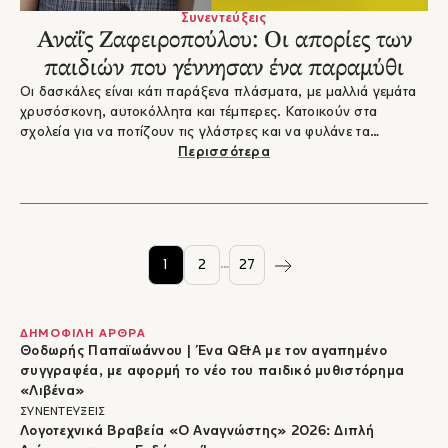
Συνεντεύξεις
Αναΐς Ζαφειροπούλου: Οι απορίες των
παιδιών που γέννησαν ένα παραμύθι
Οι δασκάλες είναι κάτι παράξενα πλάσματα, με μαλλιά γεμάτα
χρυσόσκονη, αυτοκόλλητα και τέμπερες. Κατοικούν στα
σχολεία για να ποτίζουν τις γλάστρες και να φυλάνε τα
πράγματα. Αυτές δεν πάνε ποτέ διακοπές αλλά περιμένουν τα
Περισσότερα
παιδιά να γυρίσουν. Τι θα συμβεί όμως όταν μία δασκάλα
δραπετεύσει;Ας δούμε τι μας αποκαλύπτει η Αναΐς
Ζαφειροπούλου για το πώς εμπνεύστηκε το νέο της βιβλίο Οι
δασκάλες είναι πλάσματα που κατοικούν στα σχολεία με τις
εικόνες του Βασίλη Κουτσογιάννη.
…
1
2
27
ΔΗΜΟΦΙΛΗ ΑΡΘΡΑ
Θοδωρής Παπαϊωάννου | Ένα Q&A με τον αγαπημένο
συγγραφέα, με αφορμή το νέο του παιδικό μυθιστόρημα
«Λιβένα»
ΣΥΝΕΝΤΕΥΞΕΙΣ
Λογοτεχνικά Βραβεία «Ο Αναγνώστης» 2026: Διπλή