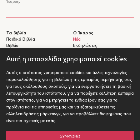
Ίκαρος.
Τα βιβλία
Ο Ίκαρος
Παιδικά Βιβλία
Νέα
Βιβλία
Εκδηλώσεις
eBooks
Συγγραφείς
Αυτή η ιστοσελίδα χρησιμοποιεί cookies
Βοήθεια
Για Συγγραφείς
Αυτός ο ιστότοπος χρησιμοποιεί cookies και άλλες τεχνολογίες
Αποστολές & Επιστροφές
Υποβολή έργου προς έκδοση
παρακολούθησης για τη βελτίωση της εμπειρίας περιήγησής σας
Πληρωμές & Ασφάλεια
για τους ακόλουθους σκοπούς:
για να ενεργοποιήσετε τη βασική
Σχετικά με τα eBooks
λειτουργικότητα του ιστότοπου
,
για να παρέχετε καλύτερη εμπειρία
Επικοινωνία
στον ιστότοπο
,
για να μετρήσετε το ενδιαφέρον σας για τα
προϊόντα και τις υπηρεσίες μας και να εξατομικεύσετε τις
Socials
αλληλεπιδράσεις μάρκετινγκ
,
για να προβάλλετε διαφημίσεις που
είναι πιο σχετικές με εσάς
.
ΣΥΜΦΩΝΏ
© Ίκαρος 2026