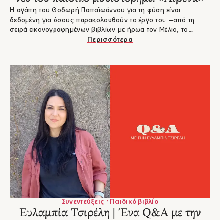
Η αγάπη του Θοδωρή Παπαϊωάννου για τη φύση είναι
δεδομένη για όσους παρακολουθούν το έργο του –από τη
σειρά εικονογραφημένων βιβλίων με ήρωα τον Μέλιο, το
σκαθάρι, μέχρι τη «Σιλουανή», όπου έστησε ένα ανατρεπτικό
Περισσότερα
σκηνικό διακοπών στην περιοχή της Έδεσσας. Στο νέο του
παιδικό μυθιστόρημα με τίτλο «Λιβένα», εμπνέεται ξανά από τη
φύση της Έδεσσας, γράφει με απόλυτη αφοσίωση και πιστεύει
ότι τα παιδιά θα ξαναφέρουν το φως και τη ζωή.
Συνεντεύξεις · Παιδικό βιβλίο
Ευλαμπία Τσιρέλη | Ένα Q&A με την