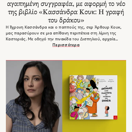
αγαπημένη συγγραφέα, με αφορμή το νέο
της βιβλίο «Κασσάνδρα Κουκ: Η γραφή
του δράκου»
Η 11χρονη Κασσάνδρα και ο παππούς της, σερ Άρθουρ Κουκ,
μας παρασύρουν σε μια απίθανη περιπέτεια στη λίμνη της
Καστοριάς. Με οδηγό την πινακίδα του Δισπηλιού, αρχαία
σύμβολα και έναν μικρό τρίτωνα, ταξιδεύουμε στην προϊστορία
Περισσότερα
και τους μύθους!Η Ευλαμπία Τσιρέλη υπογράφει μια
συναρπαστική ιστορία γεμάτη γρίφους και αληθινά
επιστημονικά στοιχεία.Ας δούμε τι μας είπε η αγαπημένη
συγγραφέας, με αφορμή την έκδοση του νέου της βιβλίου.
Είστε έτοιμοι να βουτήξετε στα μυστικά της προϊστορικής
Ελλάδας και να λύσετε το μυστήριο του δράκου;