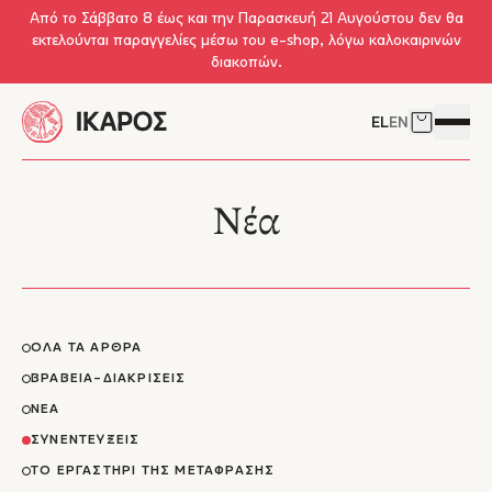
Skip to main content
Από το Σάββατο 8 έως και την Παρασκευή 21 Αυγούστου δεν θα
εκτελούνται παραγγελίες μέσω του e-shop, λόγω καλοκαιρινών
διακοπών.
EL
EN
Δείτε το 
Άνοιγμ
Νέα
Λίστα Νέων, Κατηγορίες Νέων, Εκδηλώσεις
ΟΛΑ ΤΑ ΑΡΘΡΑ
ΒΡΑΒΕΙΑ-ΔΙΑΚΡΙΣΕΙΣ
ΝΕΑ
ΣΥΝΕΝΤΕΥΞΕΙΣ
ΤΟ ΕΡΓΑΣΤΗΡΙ ΤΗΣ ΜΕΤΑΦΡΑΣΗΣ