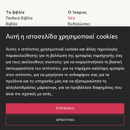
Τα βιβλία
Ο Ίκαρος
Παιδικά Βιβλία
Νέα
Βιβλία
Εκδηλώσεις
eBooks
Συγγραφείς
Αυτή η ιστοσελίδα χρησιμοποιεί cookies
Βοήθεια
Για Συγγραφείς
Αυτός ο ιστότοπος χρησιμοποιεί cookies και άλλες τεχνολογίες
Αποστολές & Επιστροφές
Υποβολή έργου προς έκδοση
παρακολούθησης για τη βελτίωση της εμπειρίας περιήγησής σας
Πληρωμές & Ασφάλεια
για τους ακόλουθους σκοπούς:
για να ενεργοποιήσετε τη βασική
Σχετικά με τα eBooks
λειτουργικότητα του ιστότοπου
,
για να παρέχετε καλύτερη εμπειρία
Επικοινωνία
στον ιστότοπο
,
για να μετρήσετε το ενδιαφέρον σας για τα
προϊόντα και τις υπηρεσίες μας και να εξατομικεύσετε τις
αλληλεπιδράσεις μάρκετινγκ
,
για να προβάλλετε διαφημίσεις που
Socials
είναι πιο σχετικές με εσάς
.
ΣΥΜΦΩΝΏ
© Ίκαρος 2026
Όροι χρήσης
ΑΡΝΟΎΜΑΙ
Πολιτική Cookies