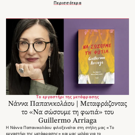
εκδόθηκε πρόσφατα στα ελληνικά. Ένα βιβλίο που εξερευνά τα
Περισσότερα
όρια του έρωτα και τα βάθη ενός ψυχισμού παγιδευμένου σε
μια επικίνδυνη ουτοπία, όπου η μεσόγειος θάλασσα γίνεται το
καταφύγιο μιας γυναίκας που παλεύει με τη μοναξιά για να
κρατήσει ζωντανό το «εμείς», μετατρέποντας το πένθος σε μια
σχεδόν ιερή τελετουργία αγάπης.
Το εργαστήρι της μετάφρασης
Νάννα Παπανικολάου | Μεταφράζοντας
το «Να σώσουμε τη φωτιά» του
Guillermo Arriaga
Η Νάννα Παπανικολάου φιλοξενείται στη στήλη μας «Το
εργαστήρι της μετάφρασης» και μας μιλάει για το