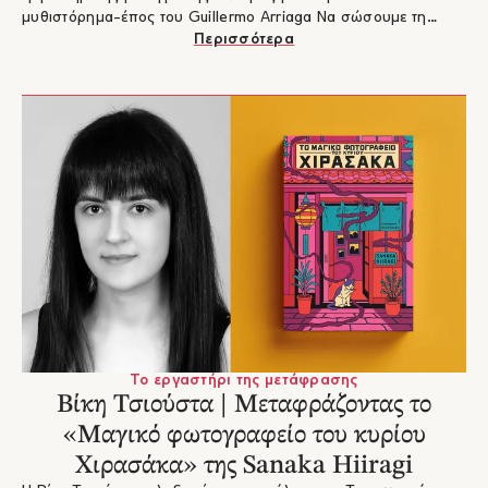
μυθιστόρημα-έπος του Guillermo Arriaga Να σώσουμε τη
φωτιά, που μετέφρασε και εκδόθηκε πρόσφατα στα ελληνικά.
Περισσότερα
Ένα βιβλίο που απεικονίζει τις επικίνδυνες αντιφάσεις μιας
χώρας αλλά και τον διχασμό της ανθρώπινης φύσης ανάμεσα
στην καταδίκη και την εξιλέωση.
Το εργαστήρι της μετάφρασης
Βίκη Τσιούστα | Μεταφράζοντας το
«Μαγικό φωτογραφείο του κυρίου
Χιρασάκα» της Sanaka Hiiragi