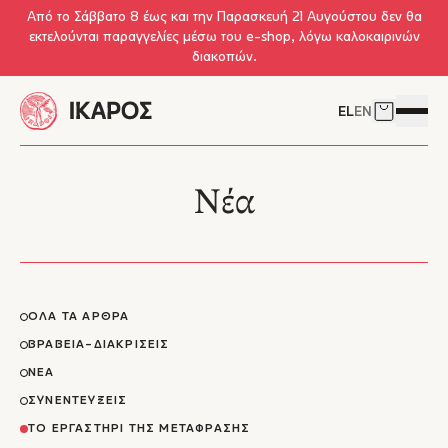
Skip to main content
Από το Σάββατο 8 έως και την Παρασκευή 21 Αυγούστου δεν θα
εκτελούνται παραγγελίες μέσω του e-shop, λόγω καλοκαιρινών
διακοπών.
EL
EN
Δείτε το 
Άνοιγμ
Νέα
Λίστα Νέων, Κατηγορίες Νέων, Εκδηλώσεις
ΟΛΑ ΤΑ ΑΡΘΡΑ
ΒΡΑΒΕΙΑ-ΔΙΑΚΡΙΣΕΙΣ
ΝΕΑ
ΣΥΝΕΝΤΕΥΞΕΙΣ
ΤΟ ΕΡΓΑΣΤΗΡΙ ΤΗΣ ΜΕΤΑΦΡΑΣΗΣ