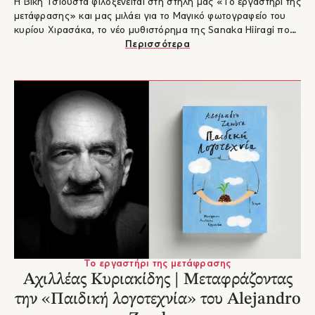
Η Βίκη Τσιούστα φιλοξενείται στη στήλη μας «Το εργαστήρι της
μετάφρασης» και μας μιλάει για το Μαγικό φωτογραφείο του
κυρίου Χιρασάκα, το νέο μυθιστόρημα της Sanaka Hiiragi που
μετέφρασε στα ελληνικά και αγαπήθηκε από την πρώτη μέρα
Περισσότερα
κυκλοφορίας. Ένας συγκινητικός ύμνος στην αξία της ζωής
και τις πολύτιμες αναμνήσεις που μας διαμορφώνουν.
Το εργαστήρι της μετάφρασης
Αχιλλέας Κυριακίδης | Μεταφράζοντας
την «Παιδική λογοτεχνία» του Alejandro