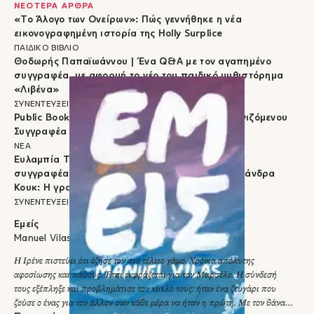
ΝΕΟΤΕΡΑ ΑΡΘΡΑ
«Το Άλογο των Ονείρων»: Πώς γεννήθηκε η νέα
εικονογραφημένη ιστορία της Holly Surplice
ΠΑΙΔΙΚΟ ΒΙΒΛΙΟ
Θοδωρής Παπαϊωάννου | Ένα Q&A με τον αγαπημένο
συγγραφέα, με αφορμή το νέο του παιδικό μυθιστόρημα
«Λιβένα»
ΣΥΝΕΝΤΕΥΞΕΙΣ
Public Book Awards 2026: Βραβείο Πρωτοεμφανιζόμενου
Συγγραφέα στον Γιώργο Σύρμα για το «REC»
ΝΕΑ
Ευλαμπία Τσιρέλη | Ένα Q&A με την αγαπημένη
συγγραφέα, με αφορμή το νέο της βιβλίο «Κασσάνδρα
Κουκ: Η γραφή του δράκου»
ΣΥΝΕΝΤΕΥΞΕΙΣ
Εμείς
Manuel Vilas
Η Ιρένε πιστεύει ότι έζησε τον πιο τέλειο γάμο. Χρόνια απόλυτης
αφοσίωσης και πάθους. Έτσι εκφράζεται για τον Μαρσέλο. Η σύνδεσή
τους εξέπληξε και προβλημάτισε τον κύκλο τους: ήταν ένα ζευγάρι που
ζούσε ο ένας για τον άλλον σαν κάθε μέρα να ήταν η πρώτη. Με τον θάνατό