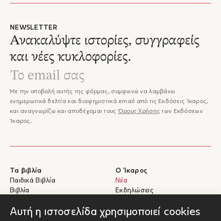
Cercas και του Antonio Muñoz Molina. Το βιβλίο έχει μεταφραστεί σε
περισσότερες από είκοσι γλώσσες, ενώ το 2019 τιμήθηκε με το βραβείο
Femina Étranger.Το βιβλίο του Alegría (2019) ήταν φιναλίστ για το
NEWSLETTER
βραβείο Planeta 2019 και μέχρι στιγμής έχει μεταφραστεί σε περισσότερες
Ανακαλύψτε ιστορίες, συγγραφείς
από επτά γλώσσες.
και νέες κυκλοφορίες.
Με την υποβολή αυτής της φόρμας, συμφωνώ να λαμβάνω
ενημερωτικά δελτία και διαφημιστικά email από τις Εκδόσεις Ίκαρος,
και αναγνωρίζω και αποδέχομαι τους
Όρους Χρήσης
των Εκδόσεων
Ίκαρος.
Τα βιβλία
Ο Ίκαρος
Παιδικά Βιβλία
Νέα
Βιβλία
Εκδηλώσεις
eBooks
Συγγραφείς
Αυτή η ιστοσελίδα χρησιμοποιεί cookies