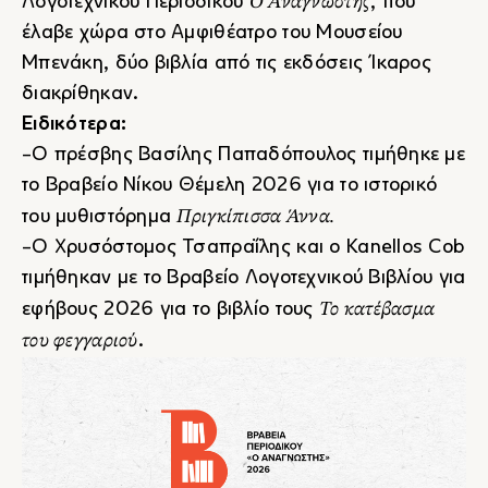
Ο Αναγνώστης
Λογοτεχνικού Περιοδικού
, που
έλαβε χώρα στο Αμφιθέατρο του Μουσείου
Μπενάκη, δύο βιβλία από τις εκδόσεις Ίκαρος
διακρίθηκαν.
Ειδικότερα:
-Ο πρέσβης Βασίλης Παπαδόπουλος τιμήθηκε με
το Βραβείο Νίκου Θέμελη 2026 για το ιστορικό
Πριγκίπισσα Άννα.
του μυθιστόρημα
-Ο Χρυσόστομος Τσαπραΐλης και ο Kanellos Cob
τιμήθηκαν με το Βραβείο Λογοτεχνικού Βιβλίου για
Το κατέβασμα
εφήβους 2026 για το βιβλίο τους
του φεγγαριού
.