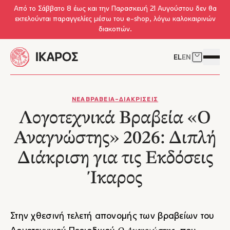
Skip to main content
Από το Σάββατο 8 έως και την Παρασκευή 21 Αυγούστου δεν θα
εκτελούνται παραγγελίες μέσω του e-shop, λόγω καλοκαιρινών
διακοπών.
EL
EN
Δείτε το 
Άνοιγμ
ΝΕΑ
ΒΡΑΒΕΙΑ-ΔΙΑΚΡΙΣΕΙΣ
Λογοτεχνικά Βραβεία «Ο
Αναγνώστης» 2026: Διπλή
Διάκριση για τις Εκδόσεις
Ίκαρος
Στην χθεσινή τελετή απονομής των βραβείων του