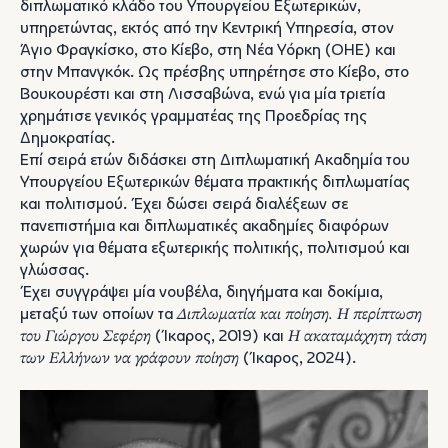
διπλωματικό κλάδο του Υπουργείου Εξωτερικών,
υπηρετώντας, εκτός από την Κεντρική Υπηρεσία, στον
Άγιο Φραγκίσκο, στο Κίεβο, στη Νέα Υόρκη (ΟΗΕ) και
στην Μπανγκόκ. Ως πρέσβης υπηρέτησε στο Κίεβο, στο
Βουκουρέστι και στη Λισσαβώνα, ενώ για μία τριετία
χρημάτισε γενικός γραμματέας της Προεδρίας της
Δημοκρατίας.
Επί σειρά ετών διδάσκει στη Διπλωματική Ακαδημία του
Υπουργείου Εξωτερικών θέματα πρακτικής διπλωματίας
και πολιτισμού. Έχει δώσει σειρά διαλέξεων σε
πανεπιστήμια και διπλωματικές ακαδημίες διαφόρων
χωρών για θέματα εξωτερικής πολιτικής, πολιτισμού και
γλώσσας.
Έχει συγγράψει μία νουβέλα, διηγήματα και δοκίμια,
μεταξύ των οποίων τα
Διπλωματία και ποίηση. Η περίπτωση
του Γιώργου Σεφέρη
(Ίκαρος, 2019) και
Η ακαταμάχητη τάση
των Ελλήνων να γράφουν ποίηση
(Ίκαρος, 2024).