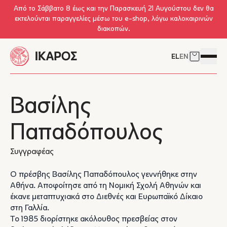
Skip to main content
Από το Σάββατο 8 έως και την Παρασκευή 21 Αυγούστου δεν θα
εκτελούνται παραγγελίες μέσω του e-shop, λόγω καλοκαιρινών
διακοπών.
EL
EN
Δείτε το 
Άνοιγμ
Βασίλης
Παπαδόπουλος
Συγγραφέας
Ο πρέσβης Βασίλης Παπαδόπουλος γεννήθηκε στην
Αθήνα. Αποφοίτησε από τη Νομική Σχολή Αθηνών και
έκανε μεταπτυχιακά στο Διεθνές και Ευρωπαϊκό Δίκαιο
στη Γαλλία.
Το 1985 διορίστηκε ακόλουθος πρεσβείας στον