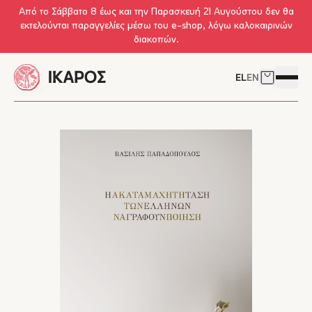
Skip to main content
Από το Σάββατο 8 έως και την Παρασκευή 21 Αυγούστου δεν θα
εκτελούνται παραγγελίες μέσω του e-shop, λόγω καλοκαιρινών
διακοπών.
EL
EN
Δείτε το 
Άνοιγμ