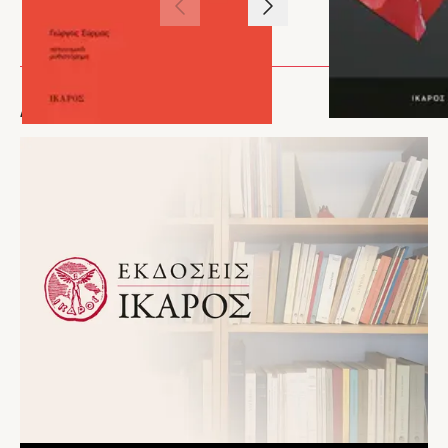
δοκίμια, μεταξύ των οποίων τα Διπλωματία και ποίηση. Η περίπτωση του Γιώργου
1
/
3
συνέδριο στο Πανεπιστήμιο του Κιέβου. Περίπου τα μισά από
Σεφέρη (Ίκαρος, 2019) και Η ακαταμάχητη τάση των Ελλήνων να γράφουν ποίηση
αυτά τα δοκίμια έχουν παραμείνει αδημοσίευτα έως σήμερα.
(Ίκαρος, 2024).
Συγκομιδή αξιοπρόσεκτη, δηλώνει κυρίως το πάθος γραφής
που τον διακατέχει κατά τα τελευταία χρόνια, όπως και την
αναμφισβήτητη λογιοσύνη που τον χαρακτηρίζει.»
ΑΡΘΡΑ
– Δημήτρης Δασκαλόπουλος, The Books' Journal