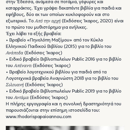
στην Έδεσσα, ανάμεσα σε ποτάμια, γέφυρες και
καταρράκτες. Έχει γράψει δεκαπέντε βιβλία για παιδιά και
εφήβους, δύο εκ των οποίων κυκλοφορούν και στο
εξωτερικό. Το
Από την αρχή
(Εκδόσεις Ίκαρος, 2020) είναι
το πρώτο του μυθιστόρημα για ενήλικες.
Έχει λάβει τα εξής βραβεία:
• Βραβείο «Πηνελόπη Μαξίμου» από τον Κύκλο
Ελληνικού Παιδικού Βιβλίου (2015) για το βιβλίο του
Ανάποδα
(Εκδόσεις Ίκαρος)
• Ειδικό βραβείο Βιβλιοπωλείων Public 2016 για το βιβλίο
του
Απέναντι
(Εκδόσεις Ίκαρος)
• Βραβείο λογοτεχνικού βιβλίου για παιδιά από τα
Λογοτεχνικά βραβεία Αναγνώστη 2018 για το βιβλίο του
Σιλουανή
(Εκδόσεις Ίκαρος)
• Ειδικό βραβείο Βιβλιοπωλείων Public 2019 για το βιβλίο
του
Αντάμα
(Εκδόσεις Ίκαρος)
Η πλήρης εργογραφία και η συνολική δραστηριότητά του
παρουσιάζονται στην επίσημη ιστοσελίδα του:
www.thodorispapaioannou.com