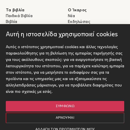
Τα βιβλία
Ο Ίκαρος
Παιδικά Βιβλία
Νέα
Βιβλία
Εκδηλώσεις
eBooks
Συγγραφείς
Αυτή η ιστοσελίδα χρησιμοποιεί cookies
Βοήθεια
Για Συγγραφείς
Αυτός ο ιστότοπος χρησιμοποιεί cookies και άλλες τεχνολογίες
Αποστολές & Επιστροφές
Υποβολή έργου προς έκδοση
παρακολούθησης για τη βελτίωση της εμπειρίας περιήγησής σας
Πληρωμές & Ασφάλεια
για τους ακόλουθους σκοπούς:
για να ενεργοποιήσετε τη βασική
Σχετικά με τα eBooks
λειτουργικότητα του ιστότοπου
,
για να παρέχετε καλύτερη εμπειρία
Επικοινωνία
στον ιστότοπο
,
για να μετρήσετε το ενδιαφέρον σας για τα
προϊόντα και τις υπηρεσίες μας και να εξατομικεύσετε τις
Socials
αλληλεπιδράσεις μάρκετινγκ
,
για να προβάλλετε διαφημίσεις που
είναι πιο σχετικές με εσάς
.
ΣΥΜΦΩΝΏ
© Ίκαρος 2026
Όροι χρήσης
ΑΡΝΟΎΜΑΙ
Πολιτική Cookies
Designed and developed by Radial
ΑΛΛΑΓΉ ΤΩΝ ΠΡΟΤΙΜΉΣΕΏΝ ΜΟΥ