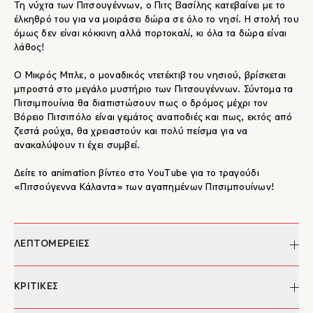
Τη νύχτα των Πιτσουγέννων, ο Πιτς Βασίλης κατεβαίνει με το
έλκηθρό του για να μοιράσει δώρα σε όλο το νησί. Η στολή του
όμως δεν είναι κόκκινη αλλά πορτοκαλί, κι όλα τα δώρα είναι
λάθος!
Ο Μικρός Μπλε, ο μοναδικός ντετέκτιβ του νησιού, βρίσκεται
μπροστά στο μεγάλο μυστήριο των Πιτσουγέννων. Σύντομα τα
Πιτσιμπουίνια θα διαπιστώσουν πως ο δρόμος μέχρι τον
Βόρειο Πιτσιπόλο είναι γεμάτος αναποδιές και πως, εκτός από
ζεστά ρούχα, θα χρειαστούν και πολύ πείσμα για να
ανακαλύψουν τι έχει συμβεί.
Δείτε το animation βίντεο στο YouTube για το τραγούδι
«Πιτσούγεννα Κάλαντα» των αγαπημένων Πιτσιμπουίνων!
ΛΕΠΤΟΜΕΡΕΙΕΣ
Συγγραφέας:
Ευτυχία Γιαννάκη
ΚΡΙΤΙΚΕΣ
Εικονογράφηση:
Σοφία Τουλιάτου