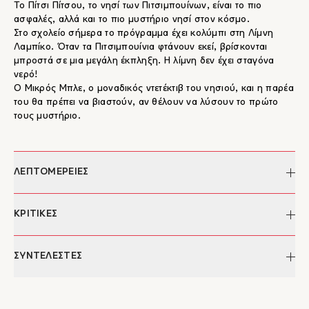
Το Πίτσι Πίτσου, το νησί των Πιτσιμπουίνων, είναι το πιο
ασφαλές, αλλά και το πιο μυστήριο νησί στον κόσμο.
Στο σχολείο σήμερα το πρόγραμμα έχει κολύμπι στη ­Λίμνη
Λαμπίκο. Όταν τα Πιτσιμπουίνια φτάνουν εκεί, βρίσκονται
μπροστά σε μια μεγάλη έκπληξη. Η λίμνη δεν έχει σταγόνα
νερό!
Ο Μικρός Μπλε, ο μοναδικός ντετέκτιβ του νησιού, και η παρέα
του θα πρέπει να βιαστούν, αν θέλουν να λύσουν το πρώτο
τους μυστήριο.
ΛΕΠΤΟΜΕΡΕΙΕΣ
Συγγραφέας:
Ευτυχία Γιαννάκη
ΚΡΙΤΙΚΕΣ
Εικονογράφηση:
Σοφία Τουλιάτου
Ημερομηνία έκδοσης:
13/05/2019
"...Μια ιστορία πανέξυπνη, ευφυέστατη και πολύ πολύ
ΣΥΝΤΕΛΕΣΤΕΣ
Σελίδες:
36
μυστήρια έφτιαξε η Ευτυχία Γιαννάκη. Μετρ πια του
Διαστάσεις:
22 x 22 εκ.
αστυνομικού Μυθιστορήματος θέλησε να εντρυφήσει στον
ISBN:
978-960-572-278-4
Ευτυχία Γιαννάκη
κόσμο του μυστηρίου και τα μικρά παιδιά. Γράφει λοιπόν μια
Έκδοση:
2019
Η Ευτυχία Γιαννάκη γεννήθηκε και μεγάλωσε στην Αθήνα.