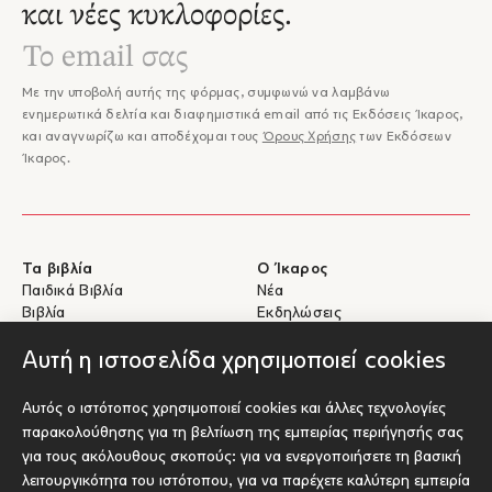
και νέες κυκλοφορίες.
Με την υποβολή αυτής της φόρμας, συμφωνώ να λαμβάνω
ενημερωτικά δελτία και διαφημιστικά email από τις Εκδόσεις Ίκαρος,
και αναγνωρίζω και αποδέχομαι τους
Όρους Χρήσης
των Εκδόσεων
Ίκαρος.
Τα βιβλία
Ο Ίκαρος
Παιδικά Βιβλία
Νέα
Βιβλία
Εκδηλώσεις
eBooks
Συγγραφείς
Αυτή η ιστοσελίδα χρησιμοποιεί cookies
Βοήθεια
Για Συγγραφείς
Αυτός ο ιστότοπος χρησιμοποιεί cookies και άλλες τεχνολογίες
Αποστολές & Επιστροφές
Υποβολή έργου προς έκδοση
παρακολούθησης για τη βελτίωση της εμπειρίας περιήγησής σας
Πληρωμές & Ασφάλεια
για τους ακόλουθους σκοπούς:
για να ενεργοποιήσετε τη βασική
Σχετικά με τα eBooks
λειτουργικότητα του ιστότοπου
,
για να παρέχετε καλύτερη εμπειρία
Επικοινωνία