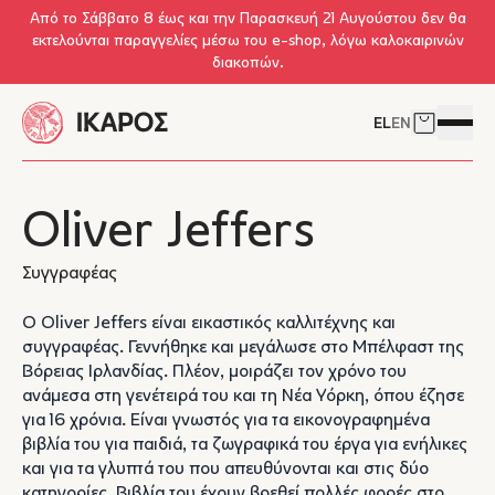
Skip to main content
Από το Σάββατο 8 έως και την Παρασκευή 21 Αυγούστου δεν θα
εκτελούνται παραγγελίες μέσω του e-shop, λόγω καλοκαιρινών
διακοπών.
EL
EN
Δείτε το 
Άνοιγμ
Oliver Jeffers
Συγγραφέας
Ο Oliver Jeffers είναι εικαστικός καλλιτέχνης και
συγγραφέας. Γεννήθηκε και μεγάλωσε στο Μπέλφαστ της
Βόρειας Ιρλανδίας. Πλέον, μοιράζει τον χρόνο του
ανάμεσα στη γενέτειρά του και τη Νέα Υόρκη, όπου έζησε
για 16 χρόνια. Είναι γνωστός για τα εικονογραφημένα
βιβλία του για παιδιά, τα ζωγραφικά του έργα για ενήλικες
και για τα γλυπτά του που απευθύνονται και στις δύο
κατηγορίες. Βιβλία του έχουν βρεθεί πολλές φορές στο