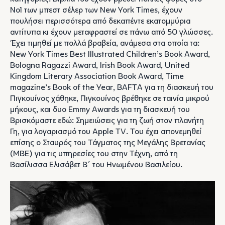
Νο1 των μπεστ σέλερ των New York Times, έχουν
πουλήσει περισσότερα από δεκαπέντε εκατομμύρια
αντίτυπα κι έχουν μεταφραστεί σε πάνω από 50 γλώσσες.
Έχει τιμηθεί με πολλά βραβεία, ανάμεσα στα οποία τα:
New York Times Best Illustrated Children’s Book Award,
Bologna Ragazzi Award, Irish Book Award, United
Kingdom Literary Association Book Award, Time
magazine’s Book of the Year, BAFTA για τη διασκευή του
Πιγκουίνος χάθηκε, Πιγκουίνος βρέθηκε σε ταινία μικρού
μήκους, και δυο Emmy Awards για τη διασκευή του
Βρισκόμαστε εδώ: Σημειώσεις για τη ζωή στον πλανήτη
Γη, για λογαριασμό του Apple TV. Του έχει απονεμηθεί
επίσης ο Σταυρός του Τάγματος της Μεγάλης Βρετανίας
(ΜΒΕ) για τις υπηρεσίες του στην Τέχνη, από τη
Βασίλισσα Ελισάβετ Β΄ του Ηνωμένου Βασιλείου.