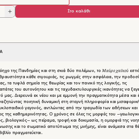
Στο καλάθι
Α
Μαύρο χαϊκού
όηχο της Πανδημίας και στη σκιά δύο πολέμων, το
εστι
θραυστότητα κάθε σιγουριάς, τις ρωγμές στην ασφάλεια, την προδοσί
ας, τα τυφλά σημεία της θεωρίας και τον πανικό της λογικής, τις
πάτες του αυτονόητου και τις ταχυδακτυλουργικές ικανότητες να ξεγ
τό μας. Διερευνά εκ νέου και με εμμονή την πραγματικότητα μέσα και
ναζητώντας ποιητική δυναμική στη στεγνή πληροφορία και μεταφορική
υκλοπαιδικό γεγονός, αντλώντας από την τραγωδία των ειδήσεων και 
ις της καθημερινότητας. Ο χρόνος σε όλες τις μορφές του –γεωλογικ
ός, βιολογικός– ως πείραμα, τροφή και δοκιμασία, η ομορφιά της νοη
ωσης και το σωματικό αποτύπωμα της μνήμης, είναι ανάμεσα στα θ
βιβλίο πραγματεύεται.