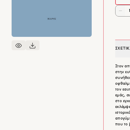
ΣΧΕΤΙΚ
Στον απ
στην ευ
συνήθει
οφθαλμα
τον εαυ
εμάς, α
στο εγκ
εκλάμψε
ιστορικ
απογύμν
που το 