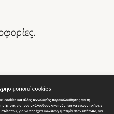
οφορίες.
χρησιμοποιεί cookies
εί cookies και άλλες τεχνολογίες παρακολούθησης για τη
Socials
είς
ήγησής σας για τους ακόλουθους σκοπούς:
για να ενεργοποιήσετε
ου προς έκδοση
υ ιστότοπου
,
για να παρέχετε καλύτερη εμπειρία στον ιστότοπο
,
για