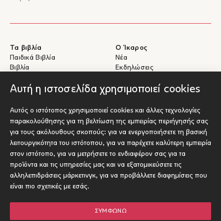
Τα βιβλία
Ο Ίκαρος
Παιδικά Βιβλία
Νέα
Βιβλία
Εκδηλώσεις
eBooks
Συγγραφείς
Αυτή η ιστοσελίδα χρησιμοποιεί cookies
Βοήθεια
Για Συγγραφείς
Αυτός ο ιστότοπος χρησιμοποιεί cookies και άλλες τεχνολογίες
Αποστολές & Επιστροφές
Υποβολή έργου προς έκδοση
παρακολούθησης για τη βελτίωση της εμπειρίας περιήγησής σας
Πληρωμές & Ασφάλεια
για τους ακόλουθους σκοπούς:
για να ενεργοποιήσετε τη βασική
Σχετικά με τα eBooks
λειτουργικότητα του ιστότοπου
,
για να παρέχετε καλύτερη εμπειρία
Επικοινωνία
στον ιστότοπο
,
για να μετρήσετε το ενδιαφέρον σας για τα
προϊόντα και τις υπηρεσίες μας και να εξατομικεύσετε τις
Socials
αλληλεπιδράσεις μάρκετινγκ
,
για να προβάλλετε διαφημίσεις που
είναι πιο σχετικές με εσάς
.
ΣΥΜΦΩΝΏ
© Ίκαρος 2026