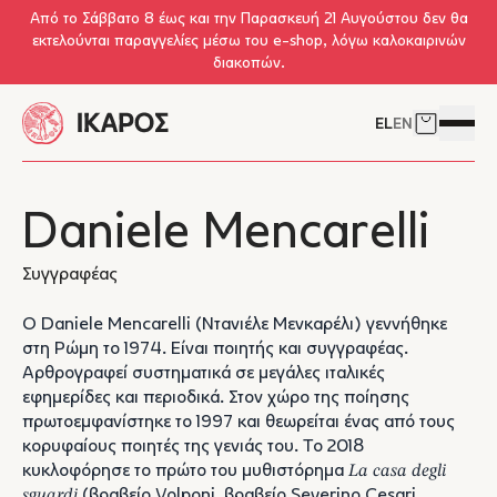
Skip to main content
Από το Σάββατο 8 έως και την Παρασκευή 21 Αυγούστου δεν θα
εκτελούνται παραγγελίες μέσω του e-shop, λόγω καλοκαιρινών
διακοπών.
EL
EN
Δείτε το 
Άνοιγμ
Daniele Mencarelli
Συγγραφέας
Ο Daniele Mencarelli (Ντανιέλε Μενκαρέλι) γεννήθηκε
στη Ρώμη το 1974. Είναι ποιητής και συγγραφέας.
Αρθρογραφεί συστηματικά σε μεγάλες ιταλικές
εφημερίδες και περιοδικά. Στον χώρο της ποίησης
πρωτοεμφανίστηκε το 1997 και θεωρείται ένας από τους
κορυφαίους ποιητές της γενιάς του. Το 2018
κυκλοφόρησε το πρώτο του μυθιστόρημα
La casa degli
sguardi
(βραβείο Volponi, βραβείο Severino Cesari,