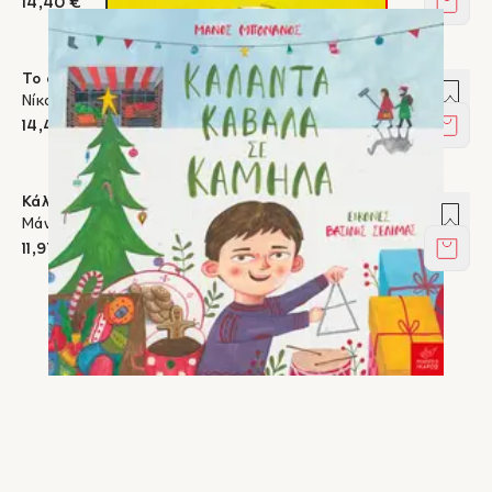
14,40 €
Στο κ
Το όνομά μου είναι... Κ.Π. Καβάφης
Προσ
Νίκος Μαθιουδάκης, Μάνος Μπονάνος, Αγγελική Μπόζου
14,40 €
Στο κ
Κάλαντα καβάλα σε καμήλα
Προσ
Μάνος Μπονάνος, Βασίλης Σελιμάς
11,97 €
Στο κ