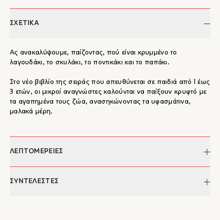
ΣΧΕΤΙΚΑ
Ας ανακαλύψουμε, παίζοντας, πού είναι κρυμμένο το
λαγουδάκι, το σκυλάκι, το ποντικάκι και το παπάκι.
Στο νέο βιβλίο της σειράς που απευθύνεται σε παιδιά από 1 έως
3 ετών, οι μικροί αναγνώστες καλούνται να παίξουν κρυφτό με
τα αγαπημένα τους ζώα, ανασηκώνοντας τα υφασμάτινα,
μαλακά μέρη.
ΛΕΠΤΟΜΕΡΕΙΕΣ
Συγγραφέας:
Ingela P. Arrhenius
ΣΥΝΤΕΛΕΣΤΕΣ
Μετάφραση:
Ελένη Κατσαμά
Ημερομηνία έκδοσης:
14/10/2024
Ingela P. Arrhenius
Σελίδες:
10
H Ingela Peterson Arrhenius γεννήθηκε το 1967 στη Σουηδία. Η