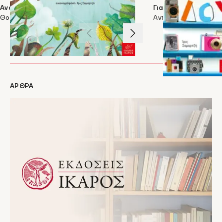
Ανάποδα
Για να δούμε
Θοδωρής Παπαϊωάννου
Αντώνης Παπαθεοδο
1
/
3
ΑΡΘΡΑ