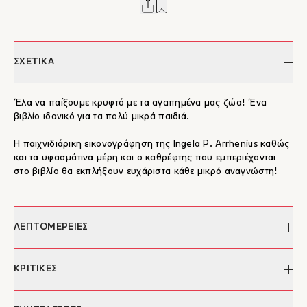
ΣΧΕΤΙΚΑ
Έλα να παίξουμε κρυφτό με τα αγαπημένα μας ζώα! Ένα
βιβλίο ιδανικό για τα πολύ μικρά παιδιά.
Η παιχνιδιάρικη εικονογράφηση της Ingela P. Arrhenius καθώς
και τα υφασμάτινα μέρη και ο καθρέφτης που εμπεριέχονται
στo βιβλίo θα εκπλήξουν ευχάριστα κάθε μικρό αναγνώστη!
ΛΕΠΤΟΜΕΡΕΙΕΣ
Συγγραφέας:
Ingela P. Arrhenius
ΚΡΙΤΙΚΕΣ
Σελίδες:
10
Διαστάσεις:
18 X 18 εκ.