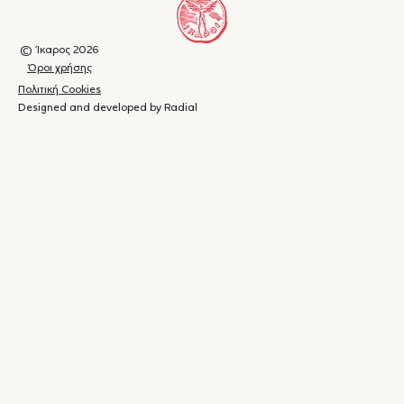
© Ίκαρος 2026
Όροι χρήσης
Πολιτική Cookies
Designed and developed by Radial
Καλάθι
(
0
)
Κλείσιμο
αγορών
Το
καλάθι
σας
είναι