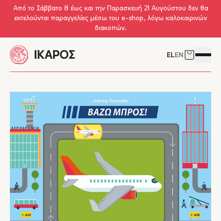
Skip to main content
Από το Σάββατο 8 έως και την Παρασκευή 21 Αυγούστου δεν θα
εκτελούνται παραγγελίες μέσω του e-shop, λόγω καλοκαιρινών
διακοπών.
EL
EN
Δείτε το 
Άνοιγμ