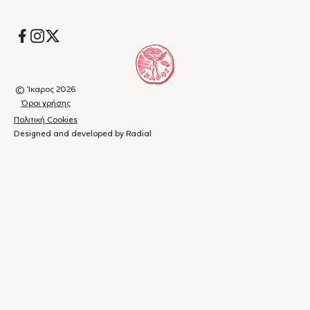
Socials
© Ίκαρος 2026
Όροι χρήσης
Πολιτική Cookies
Designed and developed by Radial
Καλάθι
(
0
)
Κλείσιμο
αγορών
Το
καλάθι