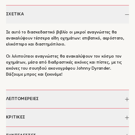
ΣΧΕΤΙΚΑ
Σε αυτό το διασκεδαστικό βιβλίο οι μικροί αναγνώστες θα
ανακαλύψουν τέσσερα είδη οχημάτων: επιβατικό, αερόστατο,
ελικόπτερο και διαστημόπλοιο.
Oι λιλιπούτειοι αναγνώστες θα ανακαλύψουν τον κόσμο τον
οχημάτων, μέσα από διαδραστικές εικόνες και πίστες, με τις
εικόνες του σουηδού εικονογράφου Johnny Dyrander.
Βάζουμε μπρος και ξεκινάμε!
ΛΕΠΤΟΜΕΡΕΙΕΣ
Συγγραφέας:
Johnny Dyrander
ΚΡΙΤΙΚΕΣ
Μετάφραση:
Μάνος Μπονάνος
Ημερομηνία έκδοσης:
02/12/2024