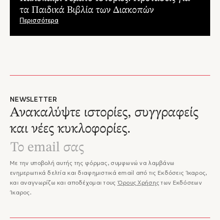
αποδώσει με αμεσότητα και αλήθεια τις κοινωνικές εντάσεις
τα Παιδικά Βιβλία των Διακοπών
της εποχής, ακόμη κι όταν αυτές εκδηλώνονται ανάμεσα σε
Περισσότερα
παιδιά. Ένα βιβλίο που σέβεται την ιστορική μνήμη, τιμά τη
φιλία και αποτυπώνει τη μαγεία της διαφορετικότητας."
– Πέπη Νικολοπούλου, EλCulture
NEWSLETTER
Ανακαλύψτε ιστορίες, συγγραφείς
και νέες κυκλοφορίες.
Με την υποβολή αυτής της φόρμας, συμφωνώ να λαμβάνω
ενημερωτικά δελτία και διαφημιστικά email από τις Εκδόσεις Ίκαρος,
και αναγνωρίζω και αποδέχομαι τους
Όρους Χρήσης
των Εκδόσεων
Ίκαρος.