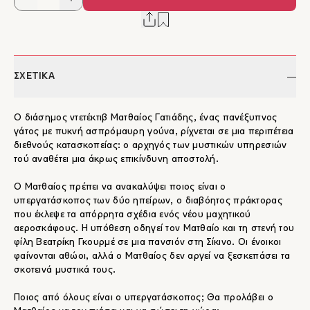
ΣΧΕΤΙΚΑ
Ο διάσημος ντετέκτιβ Ματθαίος Γατιάδης, ένας πανέξυπνος
γάτος με πυκνή ασπρόμαυρη γούνα, ρίχνεται σε μια περιπέτεια
διεθνούς κατασκοπείας: ο αρχηγός των μυστικών υπηρεσιών
τού αναθέτει μια άκρως επικίνδυνη αποστολή.
Ο Ματθαίος πρέπει να ανακαλύψει ποιος είναι ο
υπεργατάσκοπος των δύο ηπείρων, ο διαβόητος πράκτορας
που έκλεψε τα απόρρητα σχέδια ενός νέου μαχητικού
αεροσκάφους. Η υπόθεση οδηγεί τον Ματθαίο και τη στενή του
φίλη Βεατρίκη Γκουρμέ σε μια πανσιόν στη Σίκινο. Οι ένοικοι
φαίνονται αθώοι, αλλά ο Ματθαίος δεν αργεί να ξεσκεπάσει τα
σκοτεινά μυστικά τους.
Ποιος από όλους είναι ο υπεργατάσκοπος; Θα προλάβει ο