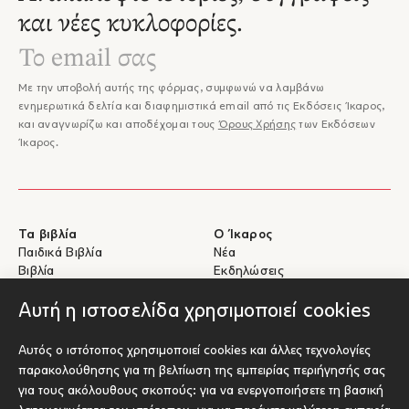
και νέες κυκλοφορίες.
Με την υποβολή αυτής της φόρμας, συμφωνώ να λαμβάνω
ενημερωτικά δελτία και διαφημιστικά email από τις Εκδόσεις Ίκαρος,
και αναγνωρίζω και αποδέχομαι τους
Όρους Χρήσης
των Εκδόσεων
Ίκαρος.
Τα βιβλία
Ο Ίκαρος
Παιδικά Βιβλία
Νέα
Βιβλία
Εκδηλώσεις
eBooks
Συγγραφείς
Αυτή η ιστοσελίδα χρησιμοποιεί cookies
Βοήθεια
Για Συγγραφείς
Αυτός ο ιστότοπος χρησιμοποιεί cookies και άλλες τεχνολογίες
Αποστολές & Επιστροφές
Υποβολή έργου προς έκδοση
παρακολούθησης για τη βελτίωση της εμπειρίας περιήγησής σας
Πληρωμές & Ασφάλεια
για τους ακόλουθους σκοπούς:
για να ενεργοποιήσετε τη βασική
Σχετικά με τα eBooks