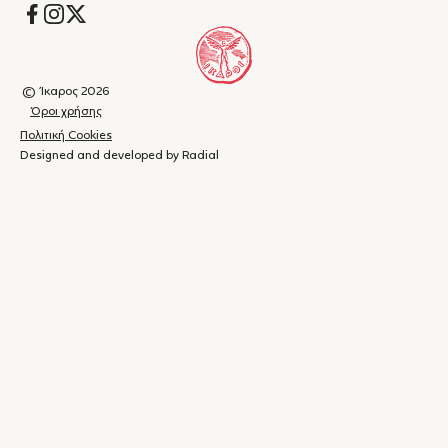
Socials
© Ίκαρος 2026
Όροι χρήσης
Πολιτική Cookies
Designed and developed by Radial
Καλάθι
(
0
)
Κλείσιμο
αγορών
Το
καλάθι
σας