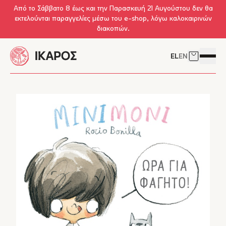
Skip to main content
Από το Σάββατο 8 έως και την Παρασκευή 21 Αυγούστου δεν θα
εκτελούνται παραγγελίες μέσω του e-shop, λόγω καλοκαιρινών
διακοπών.
EL
EN
Δείτε το 
Άνοιγμ