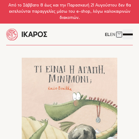
Skip to main content
Από το Σάββατο 8 έως και την Παρασκευή 21 Αυγούστου δεν θα
εκτελούνται παραγγελίες μέσω του e-shop, λόγω καλοκαιρινών
διακοπών.
EL
EN
Δείτε το 
Άνοιγμ