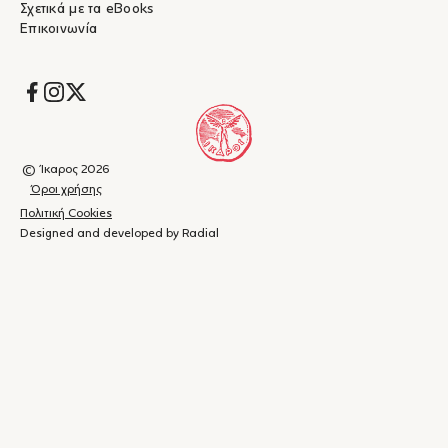
Σχετικά με τα eBooks
Επικοινωνία
Socials
© Ίκαρος 2026
Όροι χρήσης
Πολιτική Cookies
Designed and developed by Radial
Καλάθι
(
0
)
Κλείσιμο
αγορών
Το