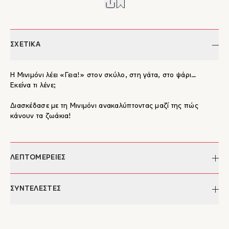
ΣΧΕΤΙΚΑ
Η Μινιμόνι λέει «Γεια!» στον σκύλο, στη γάτα, στο ψάρι…
Εκείνα τι λένε;
Διασκέδασε με τη Μινιμόνι ανακαλύπτοντας μαζί της πώς
κάνουν τα ζωάκια!
ΛΕΠΤΟΜΕΡΕΙΕΣ
Συγγραφέας:
Rocio Bonilla
ΣΥΝΤΕΛΕΣΤΕΣ
Μετάφραση:
Ελένη Κατσαμά
Ημερομηνία έκδοσης:
22/04/2024
Rocio Bonilla
Σελίδες:
20
Η Rocio Bonilla γεννήθηκε στη Βαρκελώνη το 1970.