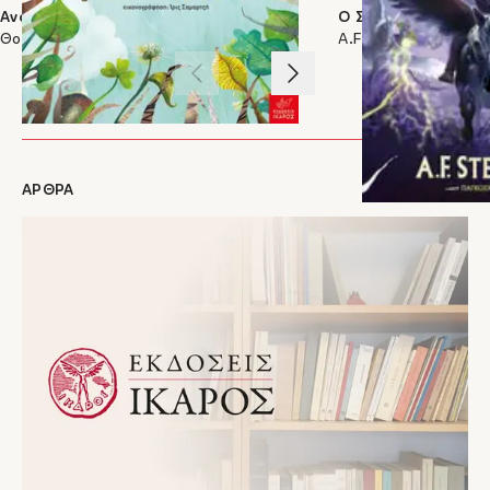
παιδικών βιβλίων με την τοιχογραφία. Εργάζεται πρωτίστως για τους μικρούς
Ανάποδα
Ο Σκάνταρ και ο πό
αναγνώστες. Τα τρία της παιδιά είναι οι αυστηρότεροι κριτές της αλλά και οι
Θοδωρής Παπαϊωάννου
A.F. Steadman
μεγαλύτεροι θαυμαστές της. Της αρέσει να μαγειρεύει, να πλέκει αρκουδάκια και να
ακούει τη μουσική της Billie Holiday. Αν ήταν ζώο, θα ήταν παπαγάλος. Ποτέ δεν
1
/
3
κουράζεται να ζωγραφίζει.
ΑΡΘΡΑ