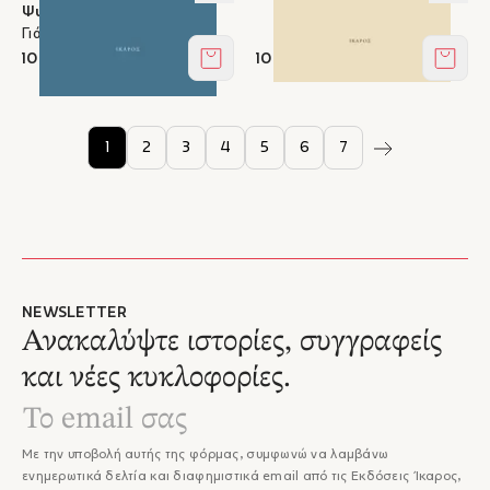
Ψυχοπαίδη
Γιάννης Μεταξάς
10,80 €
10,80 €
Στο καλάθι
Στο κ
1
2
3
4
5
6
7
NEWSLETTER
Ανακαλύψτε ιστορίες, συγγραφείς
και νέες κυκλοφορίες.
Με την υποβολή αυτής της φόρμας, συμφωνώ να λαμβάνω
ενημερωτικά δελτία και διαφημιστικά email από τις Εκδόσεις Ίκαρος,