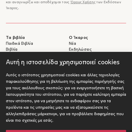
και αναγνωρίζω και αποδέχομαι τους
Όρους Χρήσης
των Εκδόσεων
Ίκαρος.
Τα βιβλία
Ο Ίκαρος
Παιδικά Βιβλία
Νέα
Βιβλία
Εκδηλώσεις
eBooks
Συγγραφείς
Αυτή η ιστοσελίδα χρησιμοποιεί cookies
Βοήθεια
Για Συγγραφείς
Αυτός ο ιστότοπος χρησιμοποιεί cookies και άλλες τεχνολογίες
Αποστολές & Επιστροφές
Υποβολή έργου προς έκδοση
παρακολούθησης για τη βελτίωση της εμπειρίας περιήγησής σας
Πληρωμές & Ασφάλεια
για τους ακόλουθους σκοπούς:
για να ενεργοποιήσετε τη βασική
Σχετικά με τα eBooks
λειτουργικότητα του ιστότοπου
,
για να παρέχετε καλύτερη εμπειρία
Επικοινωνία
στον ιστότοπο
,
για να μετρήσετε το ενδιαφέρον σας για τα
προϊόντα και τις υπηρεσίες μας και να εξατομικεύσετε τις
Socials
αλληλεπιδράσεις μάρκετινγκ
,
για να προβάλλετε διαφημίσεις που
είναι πιο σχετικές με εσάς
.