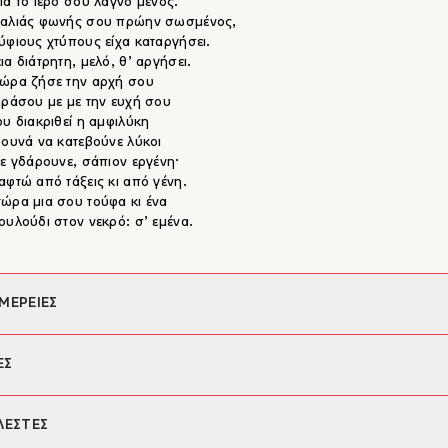
ια το ιερό σου λάγνο μένος.
καλιάς φωνής σου πρώην σωσμένος,
ύφιους χτύπους είχα καταργήσει.
ια διάτρητη, μελό, θ’ αργήσει.
τώρα ζήσε την αρχή σου
αράσου με με την ευχή σου
ου διακριθεί η αμφιλύκη
βουνά να κατεβούνε λύκοι
με γδάρουνε, σάπιον εργένη·
αφτώ από τάξεις κι από γένη.
ώρα μια σου τούφα κι ένα
ουλούδι στον νεκρό: σ’ εμένα.
ΜΕΡΕΙΕΣ
φέας:
Πάνος Στασινός
ΕΣ
ια κειμένου:
Μαρία Συμεωνίδου
ξωφύλλου:
Διονύσης Καβαλλιεράτος
 μεγάλη λίστα των πρωτοεμφανιζόμενων, ο Πάνος Στασινός υπήρξε μι
ΛΕΣΤΕΣ
ηνία έκδοσης:
20/03/2023
ψη με το _Ο θάνατος είναι μέσα στα πράγματα_, αποκάλυψη για την
136