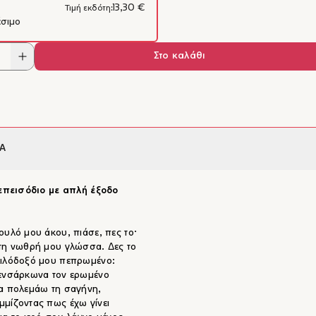
13,30 €
Τιμή εκδότη:
έσιμο
Στο καλάθι
Α
 επεισόδιο με απλή έξοδο
ουλό μου άκου, πιάσε, πες το·
τη νωθρή μου γλώσσα. Δες το
φιλόδοξό μου πεπρωμένο:
 ενσάρκωνα τον ερωμένο
α πολεμάω τη σαγήνη,
μίζοντας πως έχω γίνει