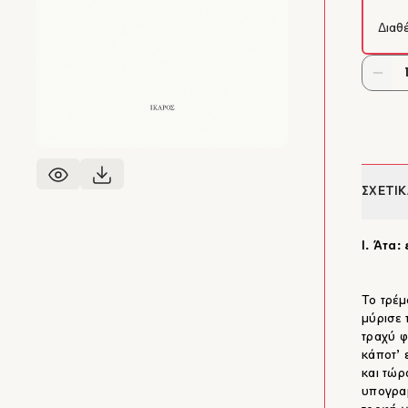
Διαθ
ΣΧΕΤΙΚ
I. Άτα:
Το τρέμ
μύρισε 
τραχύ 
κάποτ’
και τώρ
υπογραμ