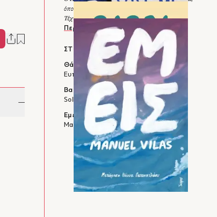
όπου ζει και εργάζεται. Σπούδασε Ιστορία της
Τέχνης και Ιστορία της Φιλοσοφίας.
Περισσότερα
ΣΤΗΝ ΙΔΙΑ ΚΑΤΗΓΟΡΙΑ
Θάλασσα σώσε με
Ευτυχία Γιαννάκη
Babel
Soloúp
Εμείς
Manuel Vilas